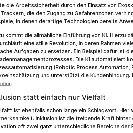
te die Arbeitssicherheit durch den Einsatz von Exo
 Trackern, die den Zugang zu Gefahrenzonen verhin
spiele, in denen derartige Technologien bereits Anw
zu kommt die allmähliche Einführung von KI. Hierzu zä
durchläuft eine stille Revolution, in deren Rahmen v
fache Aufgaben zu ersetzen. Ein Beispiel dafür ist d
adenmanagementprozesses. Die KI automatisiert ko
zessautomatisierung (Robotic Process Automation, R
ikoeinschätzung und unterstützt die Kundenbindung. 
.
adoo
lusion statt einfach nur Vielfalt
elfalt“ ist ebenfalls schon lange ein Schlagwort. Hier
erksamkeit. Inklusion ist die treibende Kraft hinter de
ovation oft zwei ganz unterschiedliche Bereiche der R