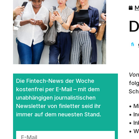
M
D
Von
Die Fintech-News der Woche
fol
kostenfrei per E-Mail – mit dem
Sch
unabhängigen journalistischen
Newsletter von finletter seid ihr
• M
immer auf dem neuesten Stand.
• In
• In
• W