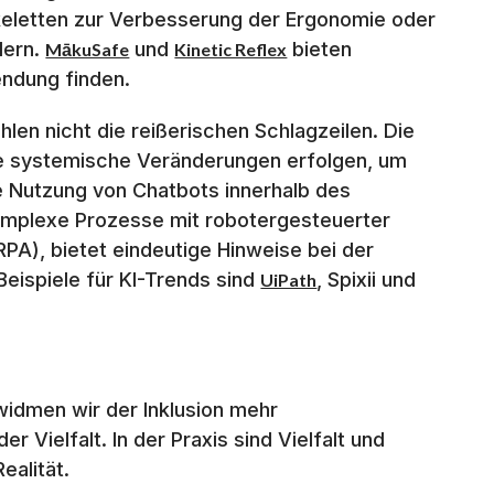
skeletten zur Verbesserung der Ergonomie oder
dern.
und
bieten
MākuSafe
Kinetic Reflex
endung finden.
hlen nicht die reißerischen Schlagzeilen. Die
iele systemische Veränderungen erfolgen, um
ie Nutzung von Chatbots innerhalb des
mplexe Prozesse mit robotergesteuerter
PA), bietet eindeutige Hinweise bei der
Beispiele für KI-Trends sind
, Spixii und
UiPath
 widmen wir der Inklusion mehr
r Vielfalt. In der Praxis sind Vielfalt und
ealität.