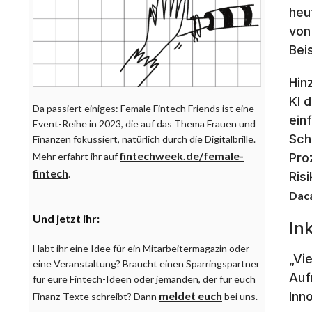
heu
von
Bei
Hin
KI 
Da passiert einiges: Female Fintech Friends ist eine
ein
Event-Reihe in 2023, die auf das Thema Frauen und
Sch
Finanzen fokussiert, natürlich durch die Digitalbrille.
fintechweek.de/female-
Pro
Mehr erfahrt ihr auf
fintech
.
Ris
Dac
Und jetzt ihr:
Ink
Habt ihr eine Idee für ein Mitarbeitermagazin oder
„Vi
eine Veranstaltung? Braucht einen Sparringspartner
Aufm
für eure Fintech-Ideen oder jemanden, der für euch
Inn
meldet euch
Finanz-Texte schreibt? Dann
bei uns.