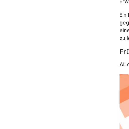
Erw
Ein
geg
ein
zu 
Fr
All