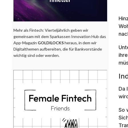
Hin
Woh
Mehr als Fintech: Vierteljährlich geben wir
nac
gemeinsam mit dem Sparkassen Innovation Hub das
App-Magazin
GOLDILOCKS
heraus, in dem wir
Unt
Digitalthemen aufbereiten, die für Bankvorstände
ihr
wichtig sind oder werden.
müs
In
Da 
wir
So 
Sic
Tra