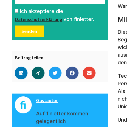
War
Ich akzeptiere die
Mi
von finletter.
Datenschutzerklärung
Senden
Die
Beg
wic
aus
Beitrag teilen
den
Tec
Per
Als
nic
Gastautor
Uni
Auf finletter kommen
Und
gelegentlich