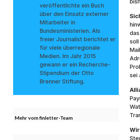
bis
veröffentlichte ein Buch
über den Einsatz externer
Sic
Mitarbeiter in
hin
Bundesministerien. Als
das
freier Journalist berichtet er
sol
für viele überregionale
Mai
Medien. Im Jahr 2015
Adr
gewann er ein Recherche-
Pro
Stipendium der Otto
sei
Brenner Stiftung.
All
Pay
Wat
Tra
Mehr vom finletter-Team
Wir
Ste