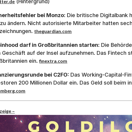
(Hintergrund)
etter.de
herheitsfehler bei Monzo:
Die britische Digitalbank
 zu ändern. Nicht autorisierte Mitarbeiter hatten sec
zeichnungen.
theguardian.com
inhood darf in Großbritannien starten:
Die Behörde
n Geschäft auf der Insel aufzunehmen. Das Fintech ste
ßbritannien ein.
finextra.com
anzierungsrunde bei C2FO:
Das Working-Capital-Fin
estoren 200 Millionen Dollar ein. Das Geld soll beim
omberg.com
zeige –