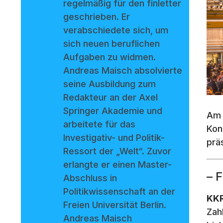
regelmäßig für den finletter
geschrieben. Er
verabschiedete sich, um
sich neuen beruflichen
Aufgaben zu widmen.
Andreas Maisch absolvierte
seine Ausbildung zum
Redakteur an der Axel
Springer Akademie und
Am 
arbeitete für das
Kon
Investigativ- und Politik-
prä
Ressort der „Welt“. Zuvor
erlangte er einen Master-
– 
Abschluss in
Politikwissenschaft an der
KKR
Freien Universität Berlin.
Zah
Andreas Maisch