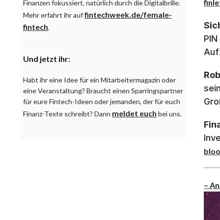
finl
Finanzen fokussiert, natürlich durch die Digitalbrille.
fintechweek.de/female-
Mehr erfahrt ihr auf
Sic
fintech
.
PIN
Auf
Und jetzt ihr:
Rob
Habt ihr eine Idee für ein Mitarbeitermagazin oder
sei
eine Veranstaltung? Braucht einen Sparringspartner
Gro
für eure Fintech-Ideen oder jemanden, der für euch
meldet euch
Finanz-Texte schreibt? Dann
bei uns.
Fin
Inv
blo
– An