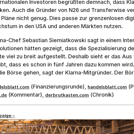
ernationalen Investoren begrüßten demnach, dass Kl
ken. Auch die Gründer von N26 und Transferwise verm
e Pläne nicht genug. Dies passe zur grenzenlosen digit
hstum in den USA und anderen Märkten nutzen.
rna-Chef Sebastian Siemiatkowski sagt in einem Interv
olutionen hätten gezeigt, dass die Spezialisierung 
te viel zu breit aufgestellt. Deshalb sieht er das Aus
ubt, dass es schon in fünf Jahren dazu kommen wird.
die Börse gehen, sagt der Klarna-Mitgründer. Der Bör
(Finanzierungsrunde),
(P
delsblatt.com
handelsblatt.com
(Kommentar),
(Chronik)
.de
derbrutkasten.com
zeige –