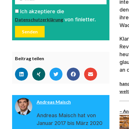
int
den
Ich akzeptiere die
ihr
von finletter.
Datenschutzerklärung
Wac
Senden
Kla
Rev
heu
Beitrag teilen
gla
an 
han
welt
Andreas Maisch
– An
Andreas Maisch hat von
Januar 2017 bis März 2020