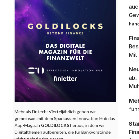
auc
Gew
han
Fin
Bes
Mit
Neu
ab.
Mul
Meh
füh
Mehr als Fintech: Vierteljährlich geben wir
gemeinsam mit dem Sparkassen Innovation Hub das
Sta
App-Magazin
GOLDILOCKS
heraus, in dem wir
Fin
Digitalthemen aufbereiten, die für Bankvorstände
wichtig sind oder werden.