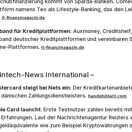
chubfinanzierung kommt von Sparda-Banken. Comec
ttform namens Teo als Lifestyle-Banking, das den Le
.
it-finanzmagazin.de
band für Kreditplattformen:
Auxmoney, Creditshelf,
band deutscher Kreditplattformen und vereinbaren St
ine-Plattformen.
it-finanzmagazin.de
Fintech-News International –
tercard steigt bei Nets ein:
Der Kreditkartenanbieter
 dänischen Zahlungsdienstleisters.
handelsblatt.com
le Card launcht:
Erste Testnutzer zahlen bereits mi
e Erfahrungen. Laut der Nachrichtenagentur Reuters 
geldäquivalente wie zum Beispiel Kryptowährungen 