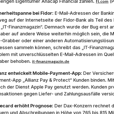
herigen Eigentümer Anacap Financial zahlen.
(P
ft.com
herheitspanne bei Fidor:
E-Mail-Adressen der Bank
weg auf der Internetseite der Fidor-Bank als Teil de
 „IT-Finanzmagazin“. Demnach wurde der Bug erst
l aber auf andere Weise weiterhin möglich sein, die 
l-Grabber oder einer anderen Automatisierungslösun
essen sammeln können, schreibt das „IT-Finanzmagazin
blem mit unverschlüsselten E-Mail-Adressen im Qu
 aber behoben.
it-finanzmagazin.de
ianz entwickelt Mobile-Payment-App:
Der Versicher
ment-App „Allianz Pay & Protect“ Kunden binden. Mi
ch der Dienst Apple Pay genutzt werden. Kunden pro
nsaktionen gegen Liefer- und Zahlungsausfälle versi
ecard erhöht Prognose:
Der Dax-Konzern rechnet di
uern und Abschreibungen in Höhe von 765 bis 815 Mil