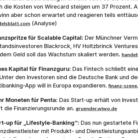
h die Kosten von Wirecard steigen um 37 Prozent. A
inn aber schon erwartet und reagieren teils enttäus
(Analyse)
delsblatt.com
anzspritze für Scalable Capital:
Der Münchner Verm
tandsinvestoren Blackrock, HV Holtzbrinck Ventures
 dem Geld soll das Wachstum skaliert werden.
handel
es Kapital für Finanzguru:
Das Fintech schließt eine
 Unter den Investoren sind die Deutsche Bank und de
tibanking-App will in Europa expandieren.
finanz-szene
r Moneten für Penta:
Das Start-up erhält von Invest
rt die Finanzierungsrunde an.
gruender.wiwo.de
rt-up für „Lifestyle-Banking“:
Das nun gestartete Fi
anzdienstleister mit Produkt- und Dienstleistungsan