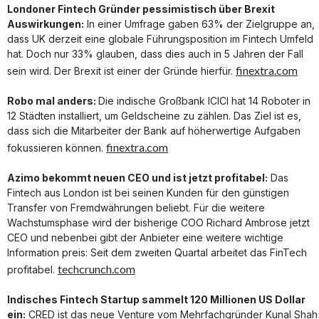
Londoner Fintech Gründer pessimistisch über Brexit
Auswirkungen:
In einer Umfrage gaben 63% der Zielgruppe an,
dass UK derzeit eine globale Führungsposition im Fintech Umfeld
hat. Doch nur 33% glauben, dass dies auch in 5 Jahren der Fall
finextra.com
sein wird. Der Brexit ist einer der Gründe hierfür.
Robo mal anders:
Die indische Großbank ICICI hat 14 Roboter in
12 Städten installiert, um Geldscheine zu zählen. Das Ziel ist es,
dass sich die Mitarbeiter der Bank auf höherwertige Aufgaben
finextra.com
fokussieren können.
Azimo bekommt neuen CEO und ist jetzt profitabel:
Das
Fintech aus London ist bei seinen Kunden für den günstigen
Transfer von Fremdwährungen beliebt. Für die weitere
Wachstumsphase wird der bisherige COO Richard Ambrose jetzt
CEO und nebenbei gibt der Anbieter eine weitere wichtige
Information preis: Seit dem zweiten Quartal arbeitet das FinTech
techcrunch.com
profitabel.
Indisches Fintech Startup sammelt 120 Millionen US Dollar
ein:
CRED ist das neue Venture vom Mehrfachgründer Kunal Shah