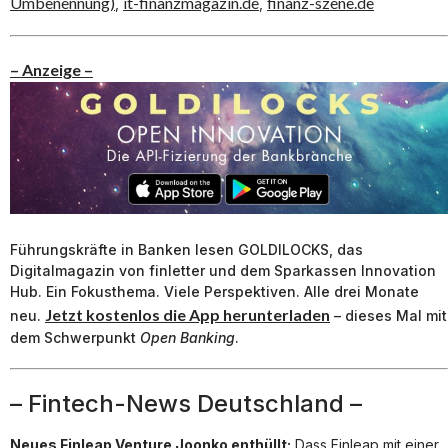
Umbenennung)
it-finanzmagazin.de
finanz-szene.de
,
,
– Anzeige –
Führungskräfte in Banken lesen GOLDILOCKS, das
Digitalmagazin von finletter und dem Sparkassen Innovation
Hub. Ein Fokusthema. Viele Perspektiven. Alle drei Monate
Jetzt kostenlos die App herunterladen
neu.
– dieses Mal mit
dem Schwerpunkt
Open Banking
.
– Fintech-News Deutschland –
Neues Finleap Venture Joonko enthüllt:
Dass Finleap mit einer