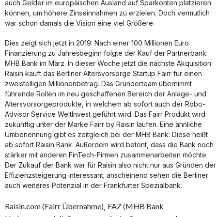
auch Gelder im europäischen Ausland auf Sparkonten platzieren
können, um höhere Zinseinnahmen zu erzielen. Doch vermutlich
war schon damals die Vision eine viel Größere.
Dies zeigt sich jetzt in 2019: Nach einer 100 Millionen Euro
Finanzierung zu Jahresbeginn folgte der Kauf der Partnerbank
MHB Bank im März. In dieser Woche jetzt die nächste Akquisition:
Raisin kauft das Berliner Altersvorsorge Startup Fairr für einen
zweistelligen Millionenbetrag. Das Gründerteam übernimmt
führende Rollen im neu geschaffenen Bereich der Anlage- und
Altersvorsorgeprodukte, in welchem ab sofort auch der Robo-
Advisor Service WeltInvest geführt wird. Das Fairr Produkt wird
zukünftig unter der Marke Fairr by Raisin laufen. Eine ähnliche
Umbenennung gibt es zeitgleich bei der MHB Bank: Diese heißt
ab sofort Raisin Bank. Außerdem wird betont, dass die Bank noch
stärker mit anderen FinTech-Firmen zusammenarbeiten möchte.
Der Zukauf der Bank war für Raisin also nicht nur aus Gründen der
Effizienzsteigerung interessant; anscheinend sehen die Berliner
auch weiteres Potenzial in der Frankfurter Spezialbank.
Raisin.com (Fairr Übernahme)
FAZ (MHB Bank
,