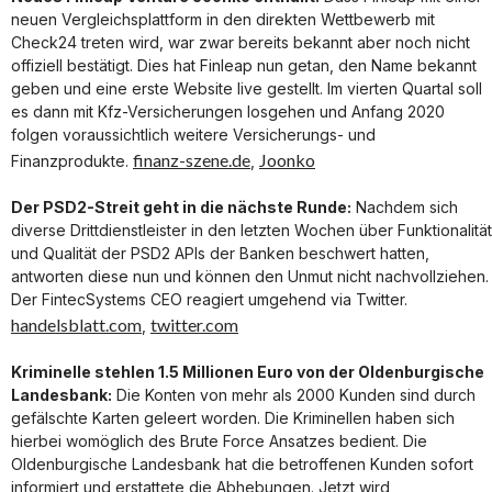
neuen Vergleichsplattform in den direkten Wettbewerb mit
Check24 treten wird, war zwar bereits bekannt aber noch nicht
offiziell bestätigt. Dies hat Finleap nun getan, den Name bekannt
geben und eine erste Website live gestellt. Im vierten Quartal soll
es dann mit Kfz-Versicherungen losgehen und Anfang 2020
folgen voraussichtlich weitere Versicherungs- und
finanz-szene.de
Joonko
Finanzprodukte.
,
Der PSD2-Streit geht in die nächste Runde:
Nachdem sich
diverse Drittdienstleister in den letzten Wochen über Funktionalität
und Qualität der PSD2 APIs der Banken beschwert hatten,
antworten diese nun und können den Unmut nicht nachvollziehen.
Der FintecSystems CEO reagiert umgehend via Twitter.
handelsblatt.com
twitter.com
,
Kriminelle stehlen 1.5 Millionen Euro von der Oldenburgische
Landesbank:
Die Konten von mehr als 2000 Kunden sind durch
gefälschte Karten geleert worden. Die Kriminellen haben sich
hierbei womöglich des Brute Force Ansatzes bedient. Die
Oldenburgische Landesbank hat die betroffenen Kunden sofort
informiert und erstattete die Abhebungen. Jetzt wird