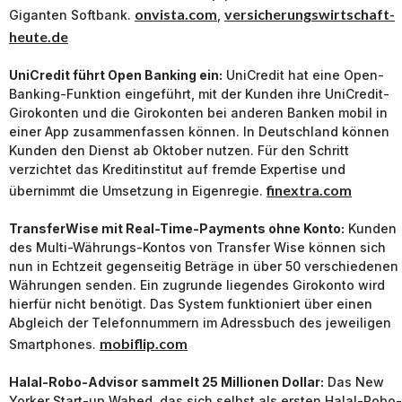
onvista.com
versicherungswirtschaft-
Giganten Softbank.
,
heute.de
UniCredit führt Open Banking ein:
UniCredit hat eine Open-
Banking-Funktion eingeführt, mit der Kunden ihre UniCredit-
Girokonten und die Girokonten bei anderen Banken mobil in
einer App zusammenfassen können. In Deutschland können
Kunden den Dienst ab Oktober nutzen. Für den Schritt
verzichtet das Kreditinstitut auf fremde Expertise und
finextra.com
übernimmt die Umsetzung in Eigenregie.
TransferWise mit Real-Time-Payments ohne Konto:
Kunden
des Multi-Währungs-Kontos von Transfer Wise können sich
nun in Echtzeit gegenseitig Beträge in über 50 verschiedenen
Währungen senden. Ein zugrunde liegendes Girokonto wird
hierfür nicht benötigt. Das System funktioniert über einen
Abgleich der Telefonnummern im Adressbuch des jeweiligen
mobiflip.com
Smartphones.
Halal-Robo-Advisor sammelt 25 Millionen Dollar:
Das New
Yorker Start-up Wahed, das sich selbst als ersten Halal-Robo-