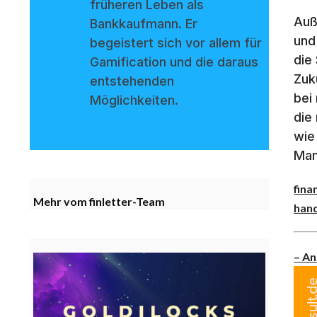
früheren Leben als
Auß
Bankkaufmann. Er
und
begeistert sich vor allem für
die
Gamification und die daraus
Zuk
entstehenden
bei
Möglichkeiten.
die
wie
Man
fina
Mehr vom finletter-Team
han
– An