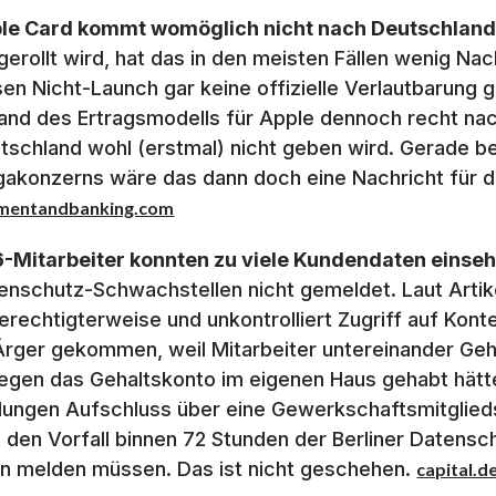
le Card kommt womöglich nicht nach Deutschland
gerollt wird, hat das in den meisten Fällen wenig Na
sen Nicht-Launch gar keine offizielle Verlautbarung
and des Ertragsmodells für Apple dennoch recht nac
tschland wohl (erstmal) nicht geben wird. Gerade 
akonzerns wäre das dann doch eine Nachricht für d
mentandbanking.com
-Mitarbeiter konnten zu viele Kundendaten einseh
enschutz-Schwachstellen nicht gemeldet. Laut Artike
erechtigterweise und unkontrolliert Zugriff auf Kont
Ärger gekommen, weil Mitarbeiter untereinander Geh
legen das Gehaltskonto im eigenen Haus gehabt hät
lungen Aufschluss über eine Gewerkschaftsmitglieds
 den Vorfall binnen 72 Stunden der Berliner Datens
in melden müssen. Das ist nicht geschehen.
capital.d