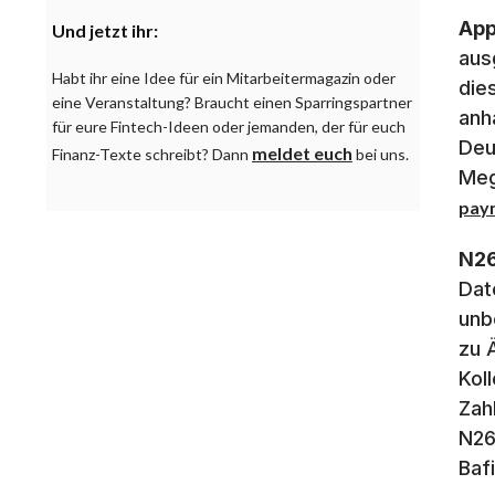
App
Und jetzt ihr:
aus
Habt ihr eine Idee für ein Mitarbeitermagazin oder
die
eine Veranstaltung? Braucht einen Sparringspartner
anh
für eure Fintech-Ideen oder jemanden, der für euch
Deu
meldet euch
Finanz-Texte schreibt? Dann
bei uns.
Meg
pay
N26
Dat
unb
zu 
Kol
Zah
N26
Baf