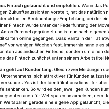
es Fintech gelauncht und empfohlen:
Wenn das Por
igen Zukunftsaussichten vorstellt, hat das natürlich 
 der aktuellen Beobachtungs-Empfehlung, bei der ein
liner Fintech wurde unter der Federführung der Mov
 Anton Rummel gegründet und ist nun nach eigenen 
ditkarten online gegangen. Dass Vanta in der Tat etw
ne” vor wenigen Wochen fest. Immerhin handle es si
annten ausländischen Fintechs, sondern um einen de
de das Fintech zunächst unter seinem Arbeitstitel N
sin geht auf Kundenfang:
Gleich zwei Meldungen über
 Unternehmens, sich attraktiver für Kunden aufzuste
 verkündet. Yes ist der Identifikationsdienst für übe
ffeisenbanken. So wird es den jeweiligen Kunden künf
angsdaten auch für Weltsparen anzumelden, dem deu
n Weltsparen gerade eine eigene App gelauncht, die
erzogen hat.
,
fondsprofessionell.de
mobiflip.de