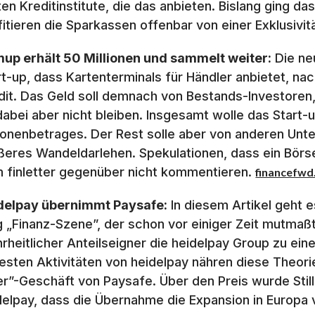
ten Kreditinstitute, die das anbieten. Bislang ging da
fitieren die Sparkassen offenbar von einer Exklusivi
up erhält 50 Millionen und sammelt weiter:
Die neu
rt-up, dass Kartenterminals für Händler anbietet, n
dit. Das Geld soll demnach von Bestands-Investoren,
dabei aber nicht bleiben. Insgesamt wolle das Start-u
lionenbetrages. Der Rest solle aber von anderen Un
ßeres Wandeldarlehen. Spekulationen, dass ein Börs
 finletter gegenüber nicht kommentieren.
financefw
delpay übernimmt Paysafe:
In diesem Artikel geht e
g „Finanz-Szene”, der schon vor einiger Zeit mutmaßt
rheitlicher Anteilseigner die heidelpay Group zu ei
esten Aktivitäten von heidelpay nähren diese Theor
er”-Geschäft von Paysafe. Über den Preis wurde Still
delpay, dass die Übernahme die Expansion in Europa v