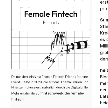
ers
pro
Sum
Sta
Kre
es 
Mil
grö
dem
hei
Blo
Da passiert einiges: Female Fintech Friends ist eine
Event-Reihe in 2023, die auf das Thema Frauen und
meh
Finanzen fokussiert, natürlich durch die Digitalbrille.
neu
fintechweek.de/female-
Mehr erfahrt ihr auf
Lat
fintech
.
hei