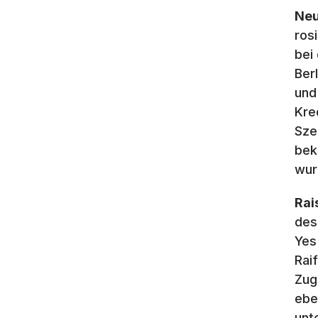
Neu
ros
bei
Ber
und
Kre
Sze
bek
wur
Rai
des
Yes
Rai
Zug
ebe
unt