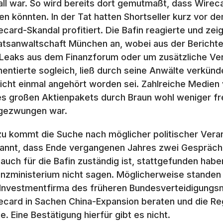
all war. So wird bereits dort gemutmaßt, dass Wirec
en könnten. In der Tat hatten Shortseller kurz vor 
ecard-Skandal profitiert. Die Bafin reagierte und z
atsanwaltschaft München an, wobei aus der Berichte
 Leaks aus dem Finanzforum oder um zusätzliche Ve
entierte sogleich, ließ durch seine Anwälte verkünd
nicht einmal angehört worden sei. Zahlreiche Medie
es großen Aktienpakets durch Braun wohl weniger frei
gezwungen war.
zu kommt die Suche nach möglicher politischer Veran
annt, dass Ende vergangenen Jahres zwei Gespräche
 auch für die Bafin zuständig ist, stattgefunden habe
anzministerium nicht sagen. Möglicherweise stande
 Investmentfirma des früheren Bundesverteidigungs
ecard in Sachen China-Expansion beraten und die Reg
e. Eine Bestätigung hierfür gibt es nicht.