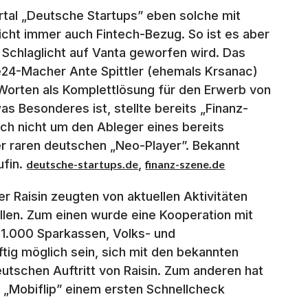
tal „Deutsche Startups” eben solche mit
nicht immer auch Fintech-Bezug. So ist es aber
 Schlaglicht auf Vanta geworfen wird. Das
e24-Macher Ante Spittler (ehemals Krsanac)
Worten als Komplettlösung für den Erwerb von
as Besonderes ist, stellte bereits „Finanz-
ch nicht um den Ableger eines bereits
r raren deutschen „Neo-Player”. Bekannt
ufin.
,
deutsche-startups.de
finanz-szene.de
 Raisin zeugten von aktuellen Aktivitäten
llen. Zum einen wurde eine Kooperation mit
r 1.000 Sparkassen, Volks- und
tig möglich sein, sich mit den bekannten
tschen Auftritt von Raisin. Zum anderen hat
 „Mobiflip” einem ersten Schnellcheck