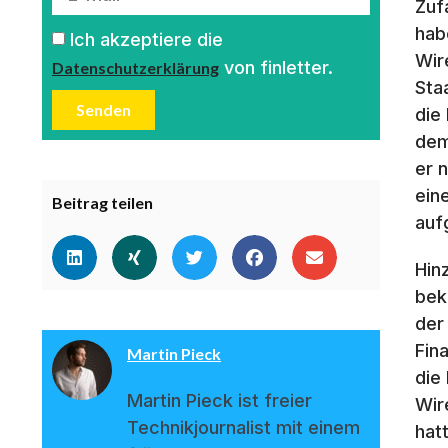
Zuf
hab
Ich akzeptiere die
Wir
von finletter.
Datenschutzerklärung
Sta
Senden
die
dem
er 
ein
Beitrag teilen
auf
Hin
bek
der
Fin
Martin Pieck
die
Martin Pieck ist freier
Wir
Technikjournalist mit einem
hatt