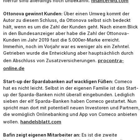
financefwd.com
hierfür sind allerdings noch unbekannt.
Ottonova gewinnt Kunden:
Über einen Umweg kommt der
Autor zu diesem Schluss, da Ottonova selbst sich bedeckt
hält, wenn es um die Zahl der Kunden geht. Nach einem Blick
in den Bundesanzeiger aber habe die Zahl der Ottonova-
Kunden im Jahr 2019 fast die 5.000er-Marke erreicht.
Immerhin, noch im Vorjahr war es weniger als ein Zehntel.
Getrieben wurde die Entwicklung aber hauptsächlich durch
procontra-
den Abschluss von Zusatzversicherungen.
online.de
Start-up der Spardabanken auf wackligen Füßen:
Comeco
hat es nicht leicht. Selbst in der eigenen Familie ist das Start-
up der Sparda-Banken nicht überall eingebunden. Lediglich
sieben der elf Sparda-Banken haben Comeco gestartet. Nun
spricht man dort mit potentiell neuen Investoren und Partnern,
die womöglich Onlinebanking und App von Comeco anbieten
handelsblatt.com
wollen.
Bafin zeigt eigenen Mitarbeiter an:
Es ist die zweite