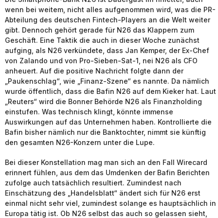
wenn bei weitem, nicht alles aufgenommen wird, was die PR-
Abteilung des deutschen Fintech-Players an die Welt weiter
gibt. Dennoch gehört gerade für N26 das Klappern zum
Geschäft. Eine Taktik die auch in dieser Woche zunächst
aufging, als N26 verkündete, dass Jan Kemper, der Ex-Chef
von Zalando und von Pro-Sieben-Sat-1, nei N26 als CFO
anheuert. Auf die positive Nachricht folgte dann der
„Paukenschlag“, wie „Finanz-Szene“ es nannte. Da nämlich
wurde öffentlich, dass die Bafin N26 auf dem Kieker hat. Laut
„Reuters“ wird die Bonner Behörde N26 als Finanzholding
einstufen. Was technisch klingt, könnte immense
Auswirkungen auf das Unternehmen haben. Kontrollierte die
Bafin bisher nämlich nur die Banktochter, nimmt sie künftig
den gesamten N26-Konzern unter die Lupe.
Bei dieser Konstellation mag man sich an den Fall Wirecard
erinnert fühlen, aus dem das Umdenken der Bafin Berichten
zufolge auch tatsächlich resultiert. Zumindest nach
Einschätzung des „Handelsblatt“ ändert sich für N26 erst
einmal nicht sehr viel, zumindest solange es hauptsächlich in
Europa tätig ist. Ob N26 selbst das auch so gelassen sieht,