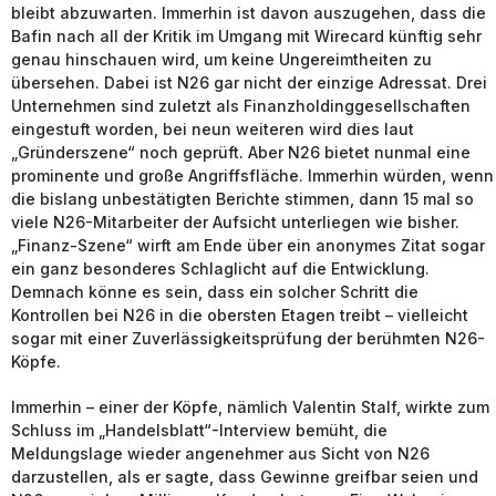
bleibt abzuwarten. Immerhin ist davon auszugehen, dass die
Bafin nach all der Kritik im Umgang mit Wirecard künftig sehr
genau hinschauen wird, um keine Ungereimtheiten zu
übersehen. Dabei ist N26 gar nicht der einzige Adressat. Drei
Unternehmen sind zuletzt als Finanzholdinggesellschaften
eingestuft worden, bei neun weiteren wird dies laut
„Gründerszene“ noch geprüft. Aber N26 bietet nunmal eine
prominente und große Angriffsfläche. Immerhin würden, wenn
die bislang unbestätigten Berichte stimmen, dann 15 mal so
viele N26-Mitarbeiter der Aufsicht unterliegen wie bisher.
„Finanz-Szene“ wirft am Ende über ein anonymes Zitat sogar
ein ganz besonderes Schlaglicht auf die Entwicklung.
Demnach könne es sein, dass ein solcher Schritt die
Kontrollen bei N26 in die obersten Etagen treibt – vielleicht
sogar mit einer Zuverlässigkeitsprüfung der berühmten N26-
Köpfe.
Immerhin – einer der Köpfe, nämlich Valentin Stalf, wirkte zum
Schluss im „Handelsblatt“-Interview bemüht, die
Meldungslage wieder angenehmer aus Sicht von N26
darzustellen, als er sagte, dass Gewinne greifbar seien und