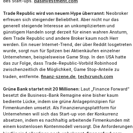
dasinvestment.com
des Start-ups.
Trade Republic wird von neuem Hype überrannt:
Neobroker
erfreuen sich steigender Beliebtheit. Aber nicht nur das
generell steigende Interesse an unkompliziertem und
günstigem Handeln sorgt derzeit für einen wahren Ansturm,
dem Trade Republic und andere Broker kaum noch Herr
werden. Ein neuer Internet-Trend, der über Reddit losgetreten
wurde, sorgt nun für Spitzen bei Aktienkäufen einzelner
Unternehmen, beispielsweise Game Stop. In den USA hatte
das zur Folge, dass Trade-Republic-Vorbild Robinhood
zwischenzeitlich die Möglichkeit, Game Stop-Anteile zu
finanz-szene.de
techcrunch.com
traden, entfernte.
,
Grüne Bank startet mit 20 Millionen:
Laut „Finance Forward“
besetzt die Business-Bank Remagine eine bisher kaum
bediente Lücke, indem sie grüne Anlageprinzipien für
Firmenkunden umsetzt. Als Finanzierungsplattform für
Unternehmen will sich das Start-up von der Konkurrenz
absetzen, indem es nachhaltig arbeitende Firmenkunden mit
einem kostenlosen Kontenmodell versorgt. Die Anforderungen