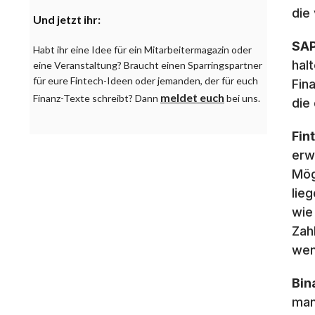
die
Und jetzt ihr:
SAP
Habt ihr eine Idee für ein Mitarbeitermagazin oder
hal
eine Veranstaltung? Braucht einen Sparringspartner
für eure Fintech-Ideen oder jemanden, der für euch
Fin
meldet euch
Finanz-Texte schreibt? Dann
bei uns.
die
Fin
erw
Mög
lie
wie
Zah
wen
Bin
man