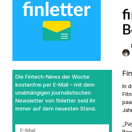
f
B
Fi
Die Fintech-News der Woche
kostenfrei per E-Mail – mit dem
In 
unabhängigen journalistischen
Fit
Newsletter von finletter seid ihr
paa
immer auf dem neuesten Stand.
Jah
„Pa
Bew