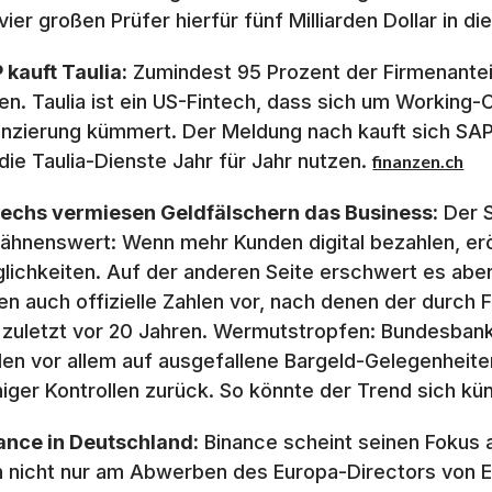
 vier großen Prüfer hierfür fünf Milliarden Dollar in 
 kauft Taulia:
Zumindest 95 Prozent der Firmenantei
ten. Taulia ist ein US-Fintech, dass sich um Workin
anzierung kümmert. Der Meldung nach kauft sich SAP 
 die Taulia-Dienste Jahr für Jahr nutzen.
finanzen.ch
techs vermiesen Geldfälschern das Business:
Der S
ähnenswert: Wenn mehr Kunden digital bezahlen, erö
lichkeiten. Auf der anderen Seite erschwert es aber
gen auch offizielle Zahlen vor, nach denen der durch 
 zuletzt vor 20 Jahren. Wermutstropfen: Bundesban
len vor allem auf ausgefallene Bargeld-Gelegenheit
iger Kontrollen zurück. So könnte der Trend sich kün
ance in Deutschland:
Binance scheint seinen Fokus 
 nicht nur am Abwerben des Europa-Directors von Et