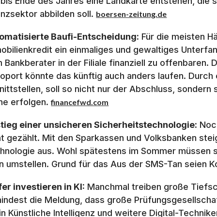
l bis Ende des Jahres eine Landkarte entstehen, di
anzsektor abbilden soll.
boersen-zeitung.de
omatisierte Baufi-Entscheidung:
Für die meisten Hä
obilienkredit ein einmaliges und gewaltiges Unterfange
 Bankberater in der Filiale finanziell zu offenbaren
oport könnte das künftig auch anders laufen. Durch
nittstellen, soll so nicht nur der Abschluss, sondern
ine erfolgen.
financefwd.com
tieg einer unsicheren Sicherheitstechnologie:
Noch
ht gezählt. Mit den Sparkassen und Volksbanken stei
hnologie aus. Wohl spätestens im Sommer müssen si
n umstellen. Grund für das Aus der SMS-Tan seien K
fer investieren in KI:
Manchmal treiben große Tiefsch
indest die Meldung, dass große Prüfungsgesellsch
l in Künstliche Intelligenz und weitere Digital-Techni