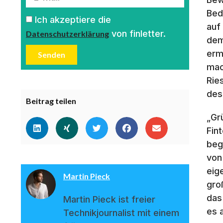
Bed
Ich akzeptiere die
auf
von finletter.
Datenschutzerklärung
dem
erm
Senden
mac
Rie
des
Beitrag teilen
„Gr
Fin
beg
von
eig
Martin Pieck
gro
das
Martin Pieck ist freier
es 
Technikjournalist mit einem