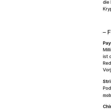
die
Kry
– 
Pay
Mil
ist
Red
Vor
Str
Pod
mobi
Chi