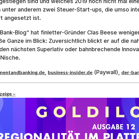
gestiegen sind und welches 2019 noch nicht mal eine 
h unter anderem zwei Steuer-Start-ups, die umso int
t angesetzt ist.
„Bank-Blog“ hat finletter-Gründer Clas Beese weniger
ße Ganze im Blick: Zuversichtlich blickt er auf die n
den nächsten Superlativ oder bahnbrechende Innovat
 Nische.
,
(Paywall),
mentandbanking.de
business-insider.de
der-ba
zeige –