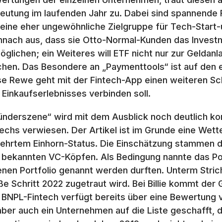
eutung im laufenden Jahr zu. Dabei sind spannende F
 eine eher ungewöhnliche Zielgruppe für Tech-Start-
nach aus, dass sie Otto-Normal-Kunden das Investm
öglichen; ein Weiteres will ETF nicht nur zur Geldan
hen. Das Besondere an „Paymenttools“ ist auf den e
se Rewe geht mit der Fintech-App einen weiteren Sch
 Einkaufserlebnisses verbinden soll.
ünderszene“ wird mit dem Ausblick noch deutlich konk
techs verwiesen. Der Artikel ist im Grunde eine We
ehrtem Einhorn-Status. Die Einschätzung stammen da
 bekannten VC-Köpfen. Als Bedingung nannte das Por
enen Portfolio genannt werden durften. Unterm Stri
ße Schritt 2022 zugetraut wird. Bei Billie kommt de
 BNPL-Fintech verfügt bereits über eine Bewertung v
aber auch ein Unternehmen auf die Liste geschafft, 