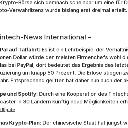
 Krypto-Börse sich demnach scheinbar um eine für D
pto-Verwahrlizenz wurde bislang erst dreimal erteilt
Fintech-News International –
Pal auf Talfahrt:
Es ist ein Lehrbeispiel der Verhält
lionen Dollar würde den meisten Firmenchefs wohl di
 das bei PayPal, dort bedeutet das Ergebnis des letzt
uzierung um knapp 50 Prozent. Die Erlöse stiegen zw
jahr. Entsprechend gelitten hat daher nun auch der a
ipe und Spotify:
Durch eine Kooperation des Fintech
caster in 30 Ländern künftig neue Möglichkeiten erhal
flip.de
nas Krypto-Plan:
Der chinesische Staat hat jüngst w