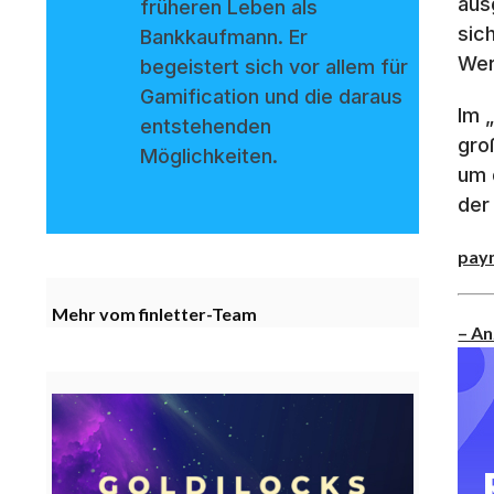
aus
früheren Leben als
sic
Bankkaufmann. Er
Wer
begeistert sich vor allem für
Gamification und die daraus
Im 
entstehenden
gro
Möglichkeiten.
um 
der
pay
Mehr vom finletter-Team
– An