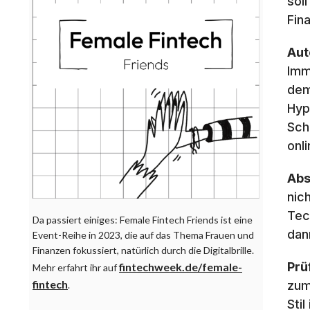
sol
Fin
Aut
Imm
dem
Hyp
Sch
onl
Abs
nic
Tec
Da passiert einiges: Female Fintech Friends ist eine
dan
Event-Reihe in 2023, die auf das Thema Frauen und
Finanzen fokussiert, natürlich durch die Digitalbrille.
Prü
fintechweek.de/female-
Mehr erfahrt ihr auf
fintech
zum
.
Sti