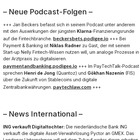
– Neue Podcast-Folgen –
+++ Jan Beckers befasst sich in seinem Podcast unter anderem
mit den Auswirkungen der jüngsten
Klarna
-Finanzierungsrunde
beckersbets.podigee.io
auf die Fintechbranche.
+++ Bei
Payment & Banking ist
Niklas Radner
zu Gast, der mit seinem
Start-up Nelly Fintech-Wissen nutzen will, um analoge Prozesse in
der Arztpraxis zu digitalisieren.
paymentandbanking.podigee.io
+++ Im PayTechTalk-Podcast
sprechen
Henri de Jong
(Quantoz) und
Gökhan Nazenin
(FIS)
über die Zukunft von Stablecoins und digitale
paytechlaw.com
Zentralbankwährungen.
+++
– News International –
ING verkauft Digitaltochter:
Die niederländische Bank ING
verkauft die digitale Asset-Verwahrlösung Pyctor an GMEX. Das
Londoner Unternehmen will mit dem Zukauf weiter daran arbeiten,