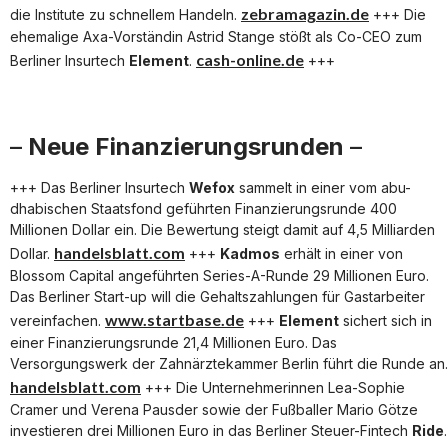
zebramagazin.de
die Institute zu schnellem Handeln.
+++ Die
ehemalige Axa-Vorständin Astrid Stange stößt als Co-CEO zum
cash-online.de
Berliner Insurtech
Element
.
+++
–
Neue Finanzierungsrunden
–
+++ Das Berliner Insurtech
Wefox
sammelt in einer vom abu-
dhabischen Staatsfond geführten Finanzierungsrunde 400
Millionen Dollar ein. Die Bewertung steigt damit auf 4,5 Milliarden
handelsblatt.com
Dollar.
+++
Kadmos
erhält in einer von
Blossom Capital angeführten Series-A-Runde 29 Millionen Euro.
Das Berliner Start-up will die Gehaltszahlungen für Gastarbeiter
www.startbase.de
vereinfachen.
+++
Element
sichert sich in
einer Finanzierungsrunde 21,4 Millionen Euro. Das
Versorgungswerk der Zahnärztekammer Berlin führt die Runde an.
handelsblatt.com
+++
Die Unternehmerinnen Lea-Sophie
Cramer und Verena Pausder sowie der Fußballer Mario Götze
investieren drei Millionen Euro in das Berliner Steuer-Fintech
Ride
.