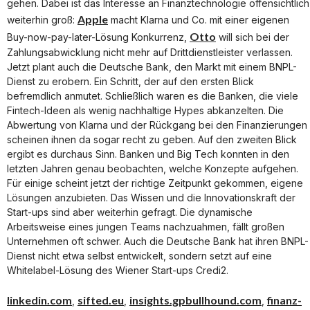
gehen. Dabei ist das Interesse an Finanztechnologie offensichtlich
Apple
weiterhin groß:
macht Klarna und Co. mit einer eigenen
Otto
Buy-now-pay-later-Lösung Konkurrenz,
will sich bei der
Zahlungsabwicklung nicht mehr auf Drittdienstleister verlassen.
Jetzt plant auch die Deutsche Bank, den Markt mit einem BNPL-
Dienst zu erobern. Ein Schritt, der auf den ersten Blick
befremdlich anmutet. Schließlich waren es die Banken, die viele
Fintech-Ideen als wenig nachhaltige Hypes abkanzelten. Die
Abwertung von Klarna und der Rückgang bei den Finanzierungen
scheinen ihnen da sogar recht zu geben. Auf den zweiten Blick
ergibt es durchaus Sinn. Banken und Big Tech konnten in den
letzten Jahren genau beobachten, welche Konzepte aufgehen.
Für einige scheint jetzt der richtige Zeitpunkt gekommen, eigene
Lösungen anzubieten. Das Wissen und die Innovationskraft der
Start-ups sind aber weiterhin gefragt. Die dynamische
Arbeitsweise eines jungen Teams nachzuahmen, fällt großen
Unternehmen oft schwer. Auch die Deutsche Bank hat ihren BNPL-
Dienst nicht etwa selbst entwickelt, sondern setzt auf eine
Whitelabel-Lösung des Wiener Start-ups Credi2.
linkedin.com
sifted.eu
insights.gpbullhound.com
finanz-
,
,
,