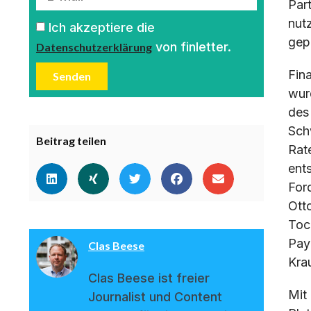
Par
nut
Ich akzeptiere die
gep
von finletter.
Datenschutzerklärung
Fin
Senden
wur
des
Sch
Beitrag teilen
Rat
ent
For
Ott
Toch
Pay
Clas Beese
Kra
Clas Beese ist freier
Mit
Journalist und Content