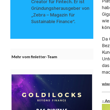
Pla
Creator für Fintech. Er ist
hab
Gründungsherausgeber von
Gig
„Zebra – Magazin für
wie
Sustainable Finance“.
kön
Da O
Beza
Kun
Mehr vom finletter-Team
Unt
das
mac
wiw
– An