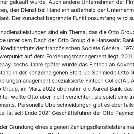
tner gekauft wurde. Auch andere Unternehmen der Firm
zen, den Dienst bei Händlern außerhalb der Unternehmen
lant. Der zunächst begrenzte Funktionsumfang wird su
anzdienstleistungen sind ein Thema, das die Otto Group
de unter dem Dach der Otto Group die Hanseatic Bank
 Kreditinstituts der französischen Société Général. 1
werpunkt auf dem Forderungsmanagement liegt. 2011 
epay, sechs Jahre später wurde das Fintech an Advent 
stand in der konzerneigenen Start-up-Schmiede Otto Gr
derungsmanagement spezialisierte Fintech CollectAI. A
o Group, im März 2022 übernahm die Aareal Bank das 
ter wollte Otto aber nicht verzichten, sie spielt eine
ments. Personelle Überschneidungen gibt es ebenfalls:
uel ist seit Ende 2021 Geschäftsführer der Otto Paym
 der Gründung eines eigenen Zahlungsdienstleisters mac