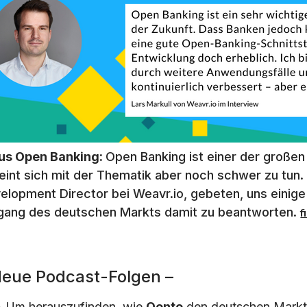
us Open Banking:
Open Banking ist einer der großen
eint sich mit der Thematik aber noch schwer zu tun.
elopment Director bei Weavr.io, gebeten, uns einig
ang des deutschen Markts damit zu beantworten.
f
Neue Podcast-Folgen –
 Um herauszufinden, wie
Qonto
den deutschen Markt 