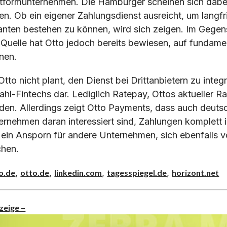
ttformunternehmen. Die Hamburger scheinen sich da
en. Ob ein eigener Zahlungsdienst ausreicht, um lang
anten bestehen zu können, wird sich zeigen. Im Gegens
 Quelle hat Otto jedoch bereits bewiesen, auf fundam
nen.
tto nicht plant, den Dienst bei Drittanbietern zu integr
hl-Fintechs dar. Lediglich Ratepay, Ottos aktueller Rat
den. Allerdings zeigt Otto Payments, dass auch deutsch
ernehmen daran interessiert sind, Zahlungen komplett i
 ein Ansporn für andere Unternehmen, sich ebenfalls v
hen.
,
,
,
,
o.de
otto.de
linkedin.com
tagesspiegel.de
horizont.net
zeige –