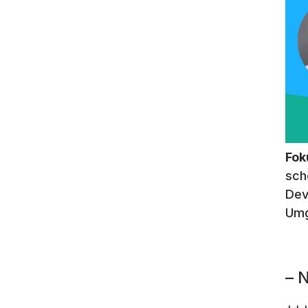
Fok
sch
Dev
Umg
– 
+++