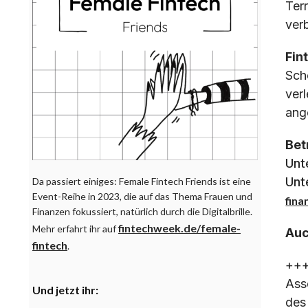
Ter
ver
Fin
Sch
ver
ang
Bet
Unt
Unt
Da passiert einiges: Female Fintech Friends ist eine
Event-Reihe in 2023, die auf das Thema Frauen und
fin
Finanzen fokussiert, natürlich durch die Digitalbrille.
fintechweek.de/female-
Mehr erfahrt ihr auf
Auc
fintech
.
+++
Ass
Und jetzt ihr:
des