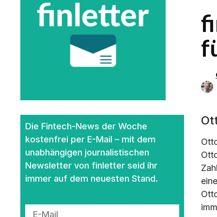
f
f
Ot
Die Fintech-News der Woche
kostenfrei per E-Mail – mit dem
Ott
unabhängigen journalistischen
Ott
Newsletter von finletter seid ihr
Zah
immer auf dem neuesten Stand.
ein
Ott
imm