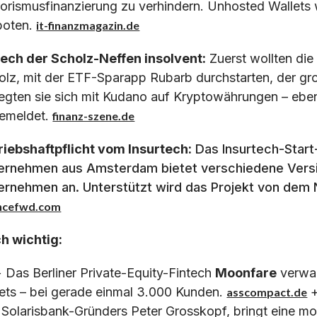
rorismusfinanzierung zu verhindern. Unhosted Wallets w
boten.
it-finanzmagazin.de
tech der Scholz-Neffen insolvent:
Zuerst wollten di
olz, mit der ETF-Sparapp Rubarb durchstarten, der gro
legten sie sich mit Kudano auf Kryptowährungen – eben
emeldet.
finanz-szene.de
riebshaftpflicht vom Insurtech:
Das Insurtech-Start
ernehmen aus Amsterdam bietet verschiedene Versic
ernehmen an. Unterstützt wird das Projekt von dem 
ancefwd.com
h wichtig:
 Das Berliner Private-Equity-Fintech
Moonfare
verwal
ets – bei gerade einmal 3.000 Kunden.
asscompact.de
 Solarisbank-Gründers Peter Grosskopf, bringt eine mo