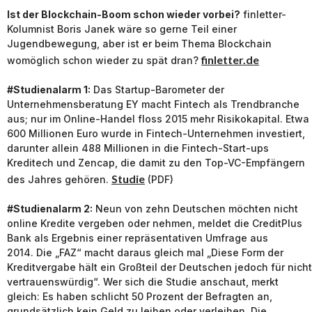
Ist der Blockchain-Boom schon wieder vorbei?
finletter-
Kolumnist Boris Janek wäre so gerne Teil einer
Jugendbewegung, aber ist er beim Thema Blockchain
finletter.de
womöglich schon wieder zu spät dran?
#Studienalarm 1:
Das Startup-Barometer der
Unternehmensberatung EY macht Fintech als Trendbranche
aus; nur im Online-Handel floss 2015 mehr Risikokapital. Etwa
600 Millionen Euro wurde in Fintech-Unternehmen investiert,
darunter allein 488 Millionen in die Fintech-Start-ups
Kreditech und Zencap, die damit zu den Top-VC-Empfängern
Studie
des Jahres gehören.
(PDF)
#Studienalarm 2:
Neun von zehn Deutschen möchten nicht
online Kredite vergeben oder nehmen, meldet die CreditPlus
Bank als Ergebnis einer repräsentativen Umfrage aus
2014. Die „FAZ“ macht daraus gleich mal „Diese Form der
Kreditvergabe hält ein Großteil der Deutschen jedoch für nicht
vertrauenswürdig“. Wer sich die Studie anschaut, merkt
gleich: Es haben schlicht 50 Prozent der Befragten an,
grundsätzlich kein Geld zu leihen oder verleihen. Die