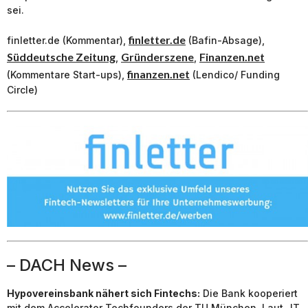
sei.
finletter.de
finletter.de (Kommentar),
(Bafin-Absage),
Süddeutsche Zeitung
Gründerszene
Finanzen.net
,
,
finanzen.net
(Kommentare Start-ups),
(Lendico/ Funding
Circle)
– DACH News –
Hypovereinsbank nähert sich Fintechs:
Die Bank kooperiert
mit dem Accelerator Techfounders der TU München. Laut „IT