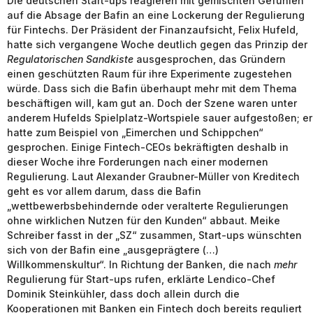
Die deutschen Start-ups reagieren mit gemischten Gefühlen
auf die Absage der Bafin an eine Lockerung der Regulierung
für Fintechs. Der Präsident der Finanzaufsicht, Felix Hufeld,
hatte sich vergangene Woche deutlich gegen das Prinzip der
Regulatorischen Sandkiste
ausgesprochen, das Gründern
einen geschützten Raum für ihre Experimente zugestehen
würde. Dass sich die Bafin überhaupt mehr mit dem Thema
beschäftigen will, kam gut an. Doch der Szene waren unter
anderem Hufelds Spielplatz-Wortspiele sauer aufgestoßen; er
hatte zum Beispiel von „Eimerchen und Schippchen“
gesprochen. Einige Fintech-CEOs bekräftigten deshalb in
dieser Woche ihre Forderungen nach einer modernen
Regulierung. Laut Alexander Graubner-Müller von Kreditech
geht es vor allem darum, dass die Bafin
„wettbewerbsbehindernde oder veralterte Regulierungen
ohne wirklichen Nutzen für den Kunden“ abbaut. Meike
Schreiber fasst in der „SZ“ zusammen, Start-ups wünschten
sich von der Bafin eine „ausgeprägtere (…)
Willkommenskultur“. In Richtung der Banken, die nach
mehr
Regulierung für Start-ups rufen, erklärte Lendico-Chef
Dominik Steinkühler, dass doch allein durch die
Kooperationen mit Banken ein Fintech doch bereits reguliert