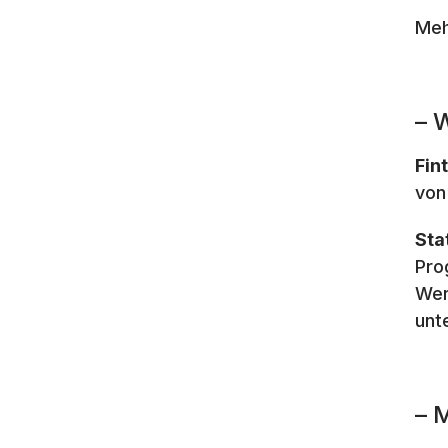
Meh
– 
Fin
von
Sta
Pro
Wer
unt
– 