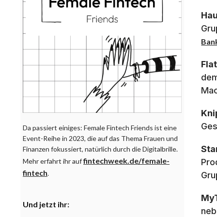
Hau
Gru
Ban
Flat
dem
Mac
Kni
Ges
Da passiert einiges: Female Fintech Friends ist eine
Event-Reihe in 2023, die auf das Thema Frauen und
Sta
Finanzen fokussiert, natürlich durch die Digitalbrille.
fintechweek.de/female-
Pro
Mehr erfahrt ihr auf
fintech
.
Gru
MyT
Und jetzt ihr:
neb