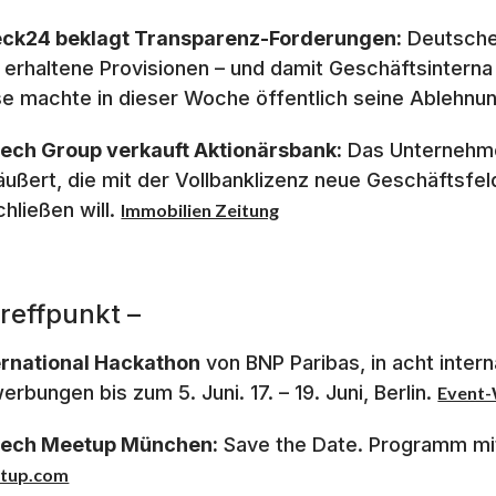
ck24 beklagt Transparenz-Forderungen:
Deutsche 
e erhaltene Provisionen – und damit Geschäftsintern
se machte in dieser Woche öffentlich seine Ablehnun
tech Group verkauft Aktionärsbank:
Das Unternehmen
äußert, die mit der Vollbanklizenz neue Geschäftsfel
chließen will.
Immobilien Zeitung
Treffpunkt –
ernational Hackathon
von BNP Paribas, in acht interna
erbungen bis zum 5. Juni. 17. – 19. Juni, Berlin.
Event-
tech Meetup München:
Save the Date. Programm mit 
tup.com