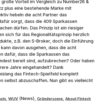
 große Vorteil im Vergleich zu Number26 &
tz plus eine bestehende Marke mit
ktiv hebeln die acht Partner das
 dafür sorgt, dass die 409 Sparkassen
chen dürfen. Das Prinzip ist ein riesiger
en sich für das Regionalitätsprinzip herzlich
ukte, z.B. den S-Broker, doch die Einführung
 kann davon ausgehen, dass die acht
hen dafür, dass die Sparkassen das
indest bereit sind, aufzubrechen? Oder haben
hrere Jahre eingehandelt? Dank
bislang das Fintech-Spielfeld komplett
 selbst abzuschaffen. Nun gibt es vielleicht
,
(News),
,
azin
WUV
Gründerszene
About Fintech