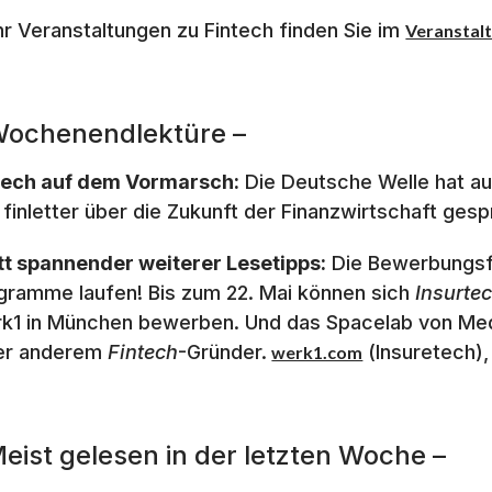
r Veranstaltungen zu Fintech finden Sie im
Veranstalt
Wochenendlektüre –
tech auf dem Vormarsch:
Die Deutsche Welle hat au
 finletter über die Zukunft der Finanzwirtschaft gesp
tt spannender weiterer Lesetipps:
Die Bewerbungsfr
gramme laufen! Bis zum 22. Mai können sich
Insurte
k1 in München bewerben. Und das Spacelab von Medi
er anderem
Fintech
-Gründer.
(Insuretech)
werk1.com
Meist gelesen in der letzten Woche –