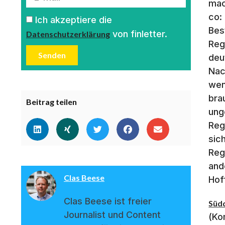
mac
co:
Ich akzeptiere die
Bes
von finletter.
Datenschutzerklärung
Reg
Senden
deu
Nac
wen
bra
Beitrag teilen
ung
Reg
sic
Reg
and
Clas Beese
Hof
Clas Beese ist freier
Süd
Journalist und Content
(Ko