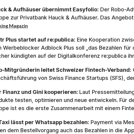
ck & Aufhäuser übernimmt Easyfolio:
Der Robo-Adv
ppe zur Privatbank Hauck & Aufhäuser. Das Angebot
king Magazin
tr Plus startet auf re:publica:
Eine Kooperation zwis
 Werbeblocker Adblock Plus soll „das Bezahlen für di
her kündigten auf der Digitalkonferenz re:publica i
p-Mitgründerin leitet Schweizer Fintech-Verband:
chäftsführung von Swiss Finance Startups (SFS), d
r Finanz und Gini kooperieren:
Laut Pressemitteilung
dukte testen, optimieren und neue entwickeln. Für d
ppe ist es die erste Zusammenarbeit mit einem Fin
axi lässt per Whatsapp bezahlen:
Payment via Mess
en dem Bestellvorgang auch das Bezahlen in die Ap