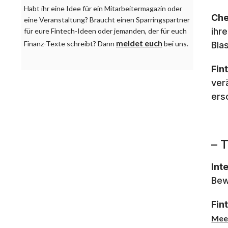
Habt ihr eine Idee für ein Mitarbeitermagazin oder
Che
eine Veranstaltung? Braucht einen Sparringspartner
ihr
für eure Fintech-Ideen oder jemanden, der für euch
meldet euch
Finanz-Texte schreibt? Dann
bei uns.
Bla
Fin
ver
ers
– 
Int
Bew
Fin
Mee