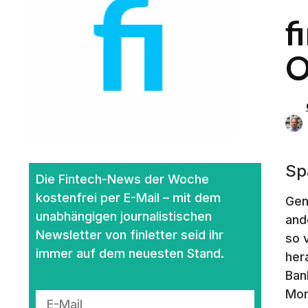
f
O
Sp
Die Fintech-News der Woche
kostenfrei per E-Mail – mit dem
Gen
unabhängigen journalistischen
and
Newsletter von finletter seid ihr
so 
immer auf dem neuesten Stand.
her
Ban
Mon