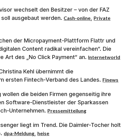
isor wechselt den Besitzer – von der FAZ
 soll ausgebaut werden.
,
Cash-online
Private
chen der Micropayment-Plattform Flattr und
gitalen Content radikal vereinfachen“. Die
hre Art des „No Click Payment“ an.
Internetworld
Christina Kehl übernimmt die
em ersten Fintech-Verband des Landes.
Finews
 wollen die beiden Firmen gegenseitig ihre
en Software-Dienstleister der Sparkassen
tech-Unternehmen.
Pressemitteilung
enger liegt im Trend. Die Daimler-Tocher holt
p.
,
dpa-Meldung
heise