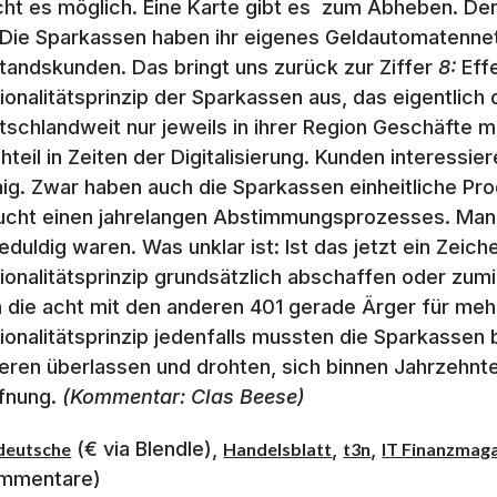
ht es möglich. Eine Karte gibt es zum Abheben. Der
 Die Sparkassen haben ihr eigenes Geldautomatenne
tandskunden. Das bringt uns zurück zur Ziffer
8:
Effe
ionalitätsprinzip der Sparkassen aus, das eigentlich
tschlandweit nur jeweils in ihrer Region Geschäfte ma
hteil in Zeiten der Digitalisierung. Kunden interessier
ig. Zwar haben auch die Sparkassen einheitliche Prod
ucht einen jahrelangen Abstimmungsprozesses. Man
eduldig waren. Was unklar ist: Ist das jetzt ein Zeic
ionalitätsprinzip grundsätzlich abschaffen oder zum
h die acht mit den anderen 401 gerade Ärger für me
ionalitätsprinzip jedenfalls mussten die Sparkassen 
eren überlassen und drohten, sich binnen Jahrzehnten
fnung.
(Kommentar: Clas Beese)
(€ via Blendle),
,
,
deutsche
Handelsblatt
t3n
IT Finanzmag
mmentare)