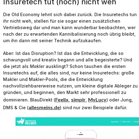
Insuretech tut (noch) nicht weh
Die Old Economy lehnt sich dabei zurück. Die Insuretechs tun
ihr nicht weh, stellen für sie sogar einen zusätzlichen
Vertriebsweg dar und man kann wunderbar beobachten, wer
nach der zu erwartenden Kannibalisierung noch übrig bleibt,
um ihn dann mit seiner Technik aufzukaufen.
Aber: Ist das Disruption? Ist das die Entwicklung, die so
schwungvoll und kreativ begann und alle begeisterte? Und
die jetzt als
Makler
ausklingt? Schon tauchen die ersten
Insuretechs auf, die alles sind, nur keine Insuretechs: große
Makler und Makler-Pools, die die Entwicklung
nachvollziehbarerweise nutzen, um kleine digitale Ableger zu
gründen, und beginnen, den Markt sehr professionell zu
Feelix
simplr
MyLucy
dominieren. BlauDirekt (
,
,
) oder Jung,
allesmeins.de
DMS & Cie (
) sind nur zwei Beispiele dafür.