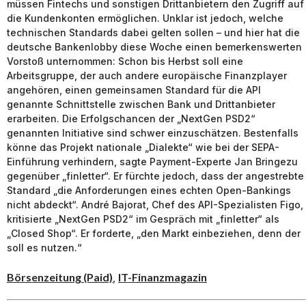
müssen Fintechs und sonstigen Drittanbietern den Zugriff auf
die Kundenkonten ermöglichen. Unklar ist jedoch, welche
technischen Standards dabei gelten sollen – und hier hat die
deutsche Bankenlobby diese Woche einen bemerkenswerten
Vorstoß unternommen: Schon bis Herbst soll eine
Arbeitsgruppe, der auch andere europäische Finanzplayer
angehören, einen gemeinsamen Standard für die API
genannte Schnittstelle zwischen Bank und Drittanbieter
erarbeiten. Die Erfolgschancen der „NextGen PSD2“
genannten Initiative sind schwer einzuschätzen. Bestenfalls
könne das Projekt nationale „Dialekte“ wie bei der SEPA-
Einführung verhindern, sagte Payment-Experte Jan Bringezu
gegenüber „finletter“. Er fürchte jedoch, dass der angestrebte
Standard „die Anforderungen eines echten Open-Bankings
nicht abdeckt“. André Bajorat, Chef des API-Spezialisten Figo,
kritisierte „NextGen PSD2“ im Gespräch mit „finletter“ als
„Closed Shop“. Er forderte, „den Markt einbeziehen, denn der
soll es nutzen.“
Börsenzeitung (Paid)
IT-Finanzmagazin
,