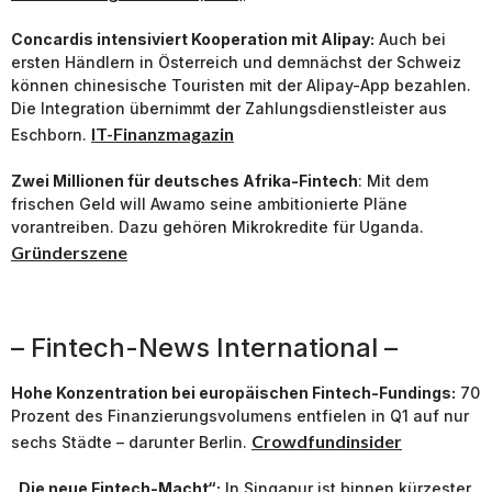
Concardis intensiviert Kooperation mit Alipay:
Auch bei
ersten Händlern in Österreich und demnächst der Schweiz
können chinesische Touristen mit der Alipay-App bezahlen.
Die Integration übernimmt der Zahlungsdienstleister aus
IT-Finanzmagazin
Eschborn.
Zwei Millionen für deutsches Afrika-Fintech
: Mit dem
frischen Geld will Awamo seine ambitionierte Pläne
vorantreiben. Dazu gehören Mikrokredite für Uganda.
Gründerszene
– Fintech-News International –
Hohe Konzentration bei europäischen Fintech-Fundings:
70
Prozent des Finanzierungsvolumens entfielen in Q1 auf nur
Crowdfundinsider
sechs Städte – darunter Berlin.
„Die neue Fintech-Macht“:
In Singapur ist binnen kürzester