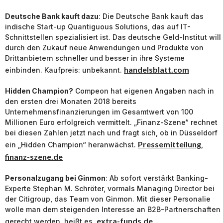
Deutsche Bank kauft dazu
: Die Deutsche Bank kauft das
indische Start-up Quantiguous Solutions, das auf IT-
Schnittstellen spezialisiert ist. Das deutsche Geld-Institut will
durch den Zukauf neue Anwendungen und Produkte von
Drittanbietern schneller und besser in ihre Systeme
handelsblatt.com
einbinden. Kaufpreis: unbekannt.
Hidden Champion?
Compeon hat eigenen Angaben nach in
den ersten drei Monaten 2018 bereits
Unternehmensfinanzierungen im Gesamtwert von 100
Millionen Euro erfolgreich vermittelt. „Finanz-Szene“ rechnet
bei diesen Zahlen jetzt nach und fragt sich, ob in Düsseldorf
Pressemitteilung
ein „Hidden Champion“ heranwächst.
,
finanz-szene.de
Personalzugang bei Ginmon
: Ab sofort verstärkt Banking-
Experte Stephan M. Schröter, vormals Managing Director bei
der Citigroup, das Team von Ginmon. Mit dieser Personalie
wolle man dem steigenden Interesse an B2B-Partnerschaften
extra-funds.de
gerecht werden, heißt es.