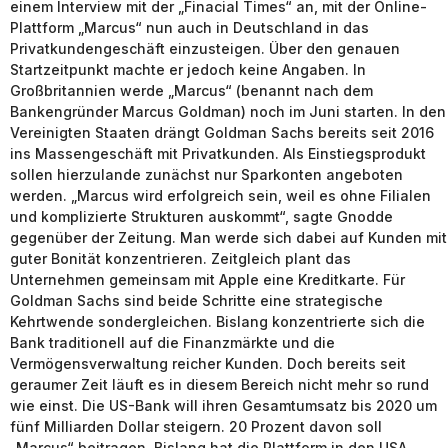
einem Interview mit der „Finacial Times“ an, mit der Online-
Plattform „Marcus“ nun auch in Deutschland in das
Privatkundengeschäft einzusteigen. Über den genauen
Startzeitpunkt machte er jedoch keine Angaben. In
Großbritannien werde „Marcus“ (benannt nach dem
Bankengründer Marcus Goldman) noch im Juni starten. In den
Vereinigten Staaten drängt Goldman Sachs bereits seit 2016
ins Massengeschäft mit Privatkunden. Als Einstiegsprodukt
sollen hierzulande zunächst nur Sparkonten angeboten
werden. „Marcus wird erfolgreich sein, weil es ohne Filialen
und komplizierte Strukturen auskommt“, sagte Gnodde
gegenüber der Zeitung. Man werde sich dabei auf Kunden mit
guter Bonität konzentrieren. Zeitgleich plant das
Unternehmen gemeinsam mit Apple eine Kreditkarte. Für
Goldman Sachs sind beide Schritte eine strategische
Kehrtwende sondergleichen. Bislang konzentrierte sich die
Bank traditionell auf die Finanzmärkte und die
Vermögensverwaltung reicher Kunden. Doch bereits seit
geraumer Zeit läuft es in diesem Bereich nicht mehr so rund
wie einst. Die US-Bank will ihren Gesamtumsatz bis 2020 um
fünf Milliarden Dollar steigern. 20 Prozent davon soll
„Marcus“ beitragen. Bislang hat die Plattform in den USA