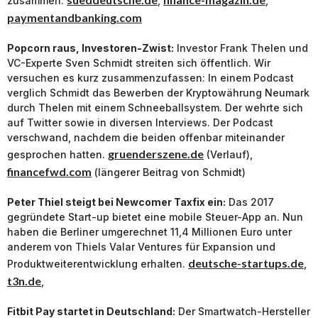
zusammen.
,
,
paymentandbanking.com
Popcorn raus, Investoren-Zwist:
Investor Frank Thelen und
VC-Experte Sven Schmidt streiten sich öffentlich. Wir
versuchen es kurz zusammenzufassen: In einem Podcast
verglich Schmidt das Bewerben der Kryptowährung Neumark
durch Thelen mit einem Schneeballsystem. Der wehrte sich
auf Twitter sowie in diversen Interviews. Der Podcast
verschwand, nachdem die beiden offenbar miteinander
gruenderszene.de
gesprochen hatten.
(Verlauf),
financefwd.com
(längerer Beitrag von Schmidt)
Peter Thiel steigt bei Newcomer Taxfix ein:
Das 2017
gegründete Start-up bietet eine mobile Steuer-App an. Nun
haben die Berliner umgerechnet 11,4 Millionen Euro unter
anderem von Thiels Valar Ventures für Expansion und
deutsche-startups.de
Produktweiterentwicklung erhalten.
,
t3n.de
,
Fitbit Pay startet in Deutschland:
Der Smartwatch-Hersteller