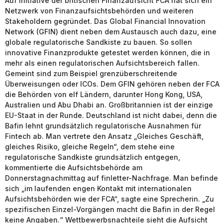
Auf Initiative der britischen Finanzaufsicht FCA hat sich ein
Netzwerk von Finanzaufsichtsbehörden und weiteren
Stakeholdern gegründet. Das Global Financial Innovation
Network (GFIN) dient neben dem Austausch auch dazu, eine
globale regulatorische Sandkiste zu bauen. So sollen
innovative Finanzprodukte getestet werden können, die in
mehr als einen regulatorischen Aufsichtsbereich fallen.
Gemeint sind zum Beispiel grenzüberschreitende
Überweisungen oder ICOs. Dem GFIN gehören neben der FCA
die Behörden von elf Ländern, darunter Hong Kong, USA,
Australien und Abu Dhabi an. Großbritannien ist der einzige
EU-Staat in der Runde. Deutschland ist nicht dabei, denn die
Bafin lehnt grundsätzlich regulatorische Ausnahmen für
Fintech ab. Man vertrete den Ansatz „Gleiches Geschäft,
gleiches Risiko, gleiche Regeln“, dem stehe eine
regulatorische Sandkiste grundsätzlich entgegen,
kommentierte die Aufsichtsbehörde am
Donnerstagnachmittag auf finletter-Nachfrage. Man befinde
sich „im laufenden engen Kontakt mit internationalen
Aufsichtsbehörden wie der FCA“, sagte eine Sprecherin. „Zu
spezifischen Einzel-Vorgängen macht die Bafin in der Regel
keine Angaben.“ Wettbewerbsnachteile sieht die Aufsicht