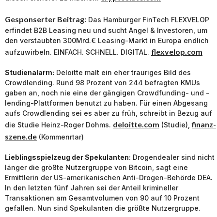
Gesponserter Beitrag:
Das Hamburger FinTech FLEXVELOP
erfindet B2B Leasing neu und sucht Angel & Investoren, um
den verstaubten 300Mrd.€ Leasing-Markt in Europa endlich
flexvelop.com
aufzuwirbeln. EINFACH. SCHNELL. DIGITAL.
Studienalarm:
Deloitte malt ein eher trauriges Bild des
Crowdlending. Rund 98 Prozent von 244 befragten KMUs
gaben an, noch nie eine der gängigen Crowdfunding- und -
lending-Plattformen benutzt zu haben. Für einen Abgesang
aufs Crowdlending sei es aber zu früh, schreibt in Bezug auf
deloitte.com
finanz-
die Studie Heinz-Roger Dohms.
(Studie),
szene.de
(Kommenrtar)
Lieblingsspielzeug der Spekulanten:
Drogendealer sind nicht
länger die größte Nutzergruppe von Bitcoin, sagt eine
Ermittlerin der US-amerikanischen Anti-Drogen-Behörde DEA.
In den letzten fünf Jahren sei der Anteil krimineller
Transaktionen am Gesamtvolumen von 90 auf 10 Prozent
gefallen. Nun sind Spekulanten die größte Nutzergruppe.