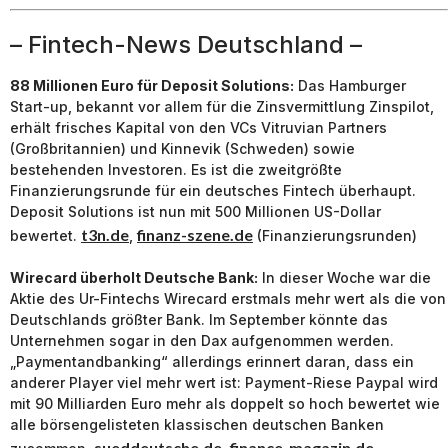
– Fintech-News Deutschland –
88 Millionen Euro für Deposit Solutions:
Das Hamburger
Start-up, bekannt vor allem für die Zinsvermittlung Zinspilot,
erhält frisches Kapital von den VCs Vitruvian Partners
(Großbritannien) und Kinnevik (Schweden) sowie
bestehenden Investoren. Es ist die zweitgrößte
Finanzierungsrunde für ein deutsches Fintech überhaupt.
Deposit Solutions ist nun mit 500 Millionen US-Dollar
t3n.de
finanz-szene.de
bewertet.
,
(Finanzierungsrunden)
Wirecard überholt Deutsche Bank:
In dieser Woche war die
Aktie des Ur-Fintechs Wirecard erstmals mehr wert als die von
Deutschlands größter Bank. Im September könnte das
Unternehmen sogar in den Dax aufgenommen werden.
„Paymentandbanking“ allerdings erinnert daran, dass ein
anderer Player viel mehr wert ist: Payment-Riese Paypal wird
mit 90 Milliarden Euro mehr als doppelt so hoch bewertet wie
alle börsengelisteten klassischen deutschen Banken
sueddeutsche.de
finance-magazin.de