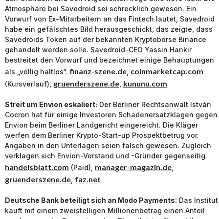
Atmosphäre bei Savedroid sei schrecklich gewesen. Ein
Vorwurf von Ex-Mitarbeitern an das Fintech lautet, Savedroid
habe ein gefälschtes Bild herausgeschickt, das zeigte, dass
Savedroids Token auf der bekannten Kryptobörse Binance
gehandelt werden solle. Savedroid-CEO Yassin Hankir
bestreitet den Vorwurf und bezeichnet einige Behauptungen
finanz-szene.de
coinmarketcap.com
als „völlig haltlos“.
,
gruenderszene.de
kununu.com
(Kursverlauf),
,
Streit um Envion eskaliert:
Der Berliner Rechtsanwalt István
Cocron hat für einige Investoren Schadenersatzklagen gegen
Envion beim Berliner Landgericht eingereicht. Die Kläger
werfen dem Berliner Krypto-Start-up Prospektbetrug vor.
Angaben in den Unterlagen seien falsch gewesen. Zugleich
verklagen sich Envion-Vorstand und -Gründer gegenseitig.
handelsblatt.com
manager-magazin.de
(Paid),
,
gruenderszene.de
faz.net
,
Deutsche Bank beteiligt sich an Modo Payments:
Das Institut
kauft mit einem zweistelligen Millionenbetrag einen Anteil