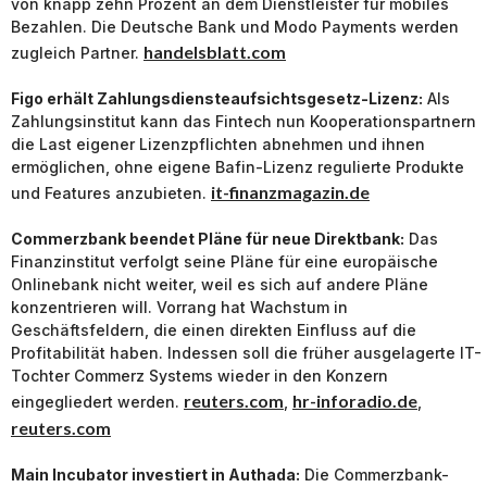
von knapp zehn Prozent an dem Dienstleister für mobiles
Bezahlen. Die Deutsche Bank und Modo Payments werden
handelsblatt.com
zugleich Partner.
Figo erhält Zahlungs­dienste­aufsichtsgesetz-Lizenz:
Als
Zah­lungs­in­sti­tut kann das Fintech nun Kooperationspartnern
die Last eigener Lizenzpflichten abnehmen und ihnen
ermöglichen, ohne eigene Bafin-Lizenz regulierte Produkte
it-finanzmagazin.de
und Features anzubieten.
Commerzbank beendet Pläne für neue Direktbank:
Das
Finanzinstitut verfolgt seine Pläne für eine europäische
Onlinebank nicht weiter, weil es sich auf andere Pläne
konzentrieren will. Vorrang hat Wachstum in
Geschäftsfeldern, die einen direkten Einfluss auf die
Profitabilität haben. Indessen soll die früher ausgelagerte IT-
Tochter Commerz Systems wieder in den Konzern
reuters.com
hr-inforadio.de
eingegliedert werden.
,
,
reuters.com
Main Incubator investiert in Authada:
Die Commerzbank-