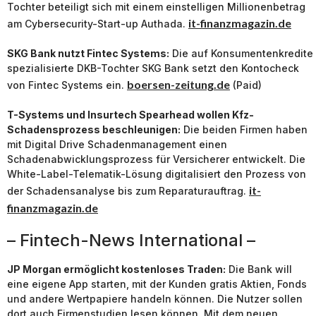
Tochter beteiligt sich mit einem einstelligen Millionenbetrag
it-finanzmagazin.de
am Cybersecurity-Start-up Authada.
SKG Bank nutzt Fintec Systems:
Die auf Konsumentenkredite
spezialisierte DKB-Tochter SKG Bank setzt den Kontocheck
boersen-zeitung.de
von Fintec Systems ein.
(Paid)
T-Systems und Insurtech Spearhead wollen Kfz-
Schadensprozess beschleunigen:
Die beiden Firmen haben
mit Digital Drive Schadenmanagement einen
Schadenabwicklungsprozess für Versicherer entwickelt. Die
Whi­te-La­bel-Te­le­ma­tik-Lö­sung digitalisiert den Pro­zess von
it-
der Scha­den­sana­ly­se bis zum Re­pa­ra­tur­auf­trag.
finanzmagazin.de
– Fintech-News International –
JP Morgan ermöglicht kostenloses Traden:
Die Bank will
eine eigene App starten, mit der Kunden gratis Aktien, Fonds
und andere Wertpapiere handeln können. Die Nutzer sollen
dort auch Firmenstudien lesen können. Mit dem neuen