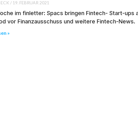
IECK
19. FEBRUAR 2021
oche im finletter: Spacs bringen Fintech- Start-ups
od vor Finanzausschuss und weitere Fintech-News.
sen »