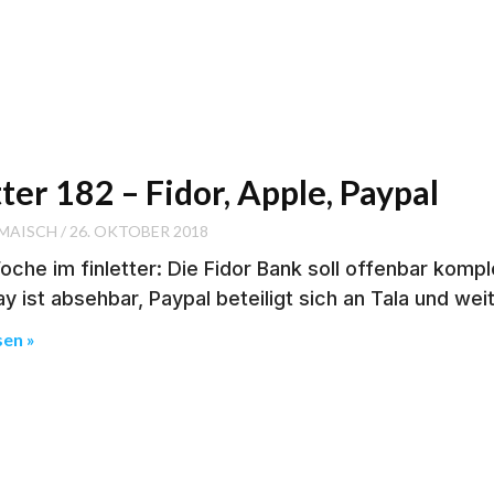
tter 182 – Fidor, Apple, Paypal
 MAISCH
26. OKTOBER 2018
che im finletter: Die Fidor Bank soll offenbar komp
y ist absehbar, Paypal beteiligt sich an Tala und we
sen »