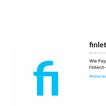
finle
MARTIN P
Wie Payp
Fintech
Weiterle