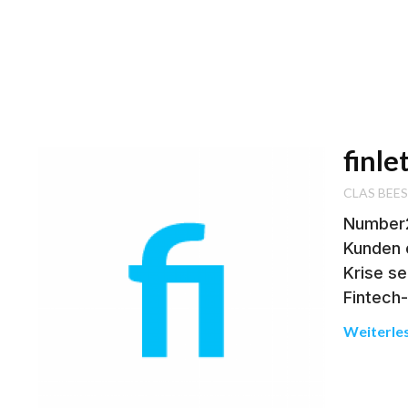
finle
CLAS BEE
Number2
Kunden 
Krise se
Fintech
Weiterle