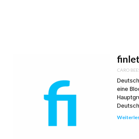
finl
CARO BEE
Deutsch
eine Blo
Hauptgr
Deutsch
Weiterle