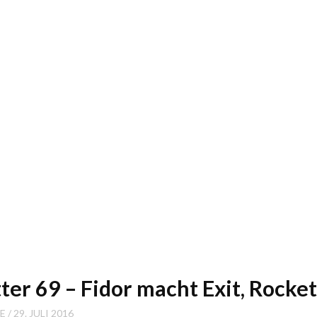
tter 69 – Fidor macht Exit, Rocke
SE
29. JULI 2016