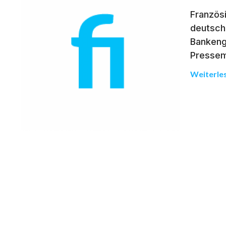
Französ
deutsche
Bankeng
Pressemi
Weiterle