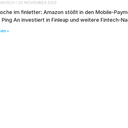
 MAISCH
23. NOVEMBER 2018
che im finletter: Amazon stößt in den Mobile-Payme
 Ping An investiert in Finleap und weitere Fintech-Na
sen »