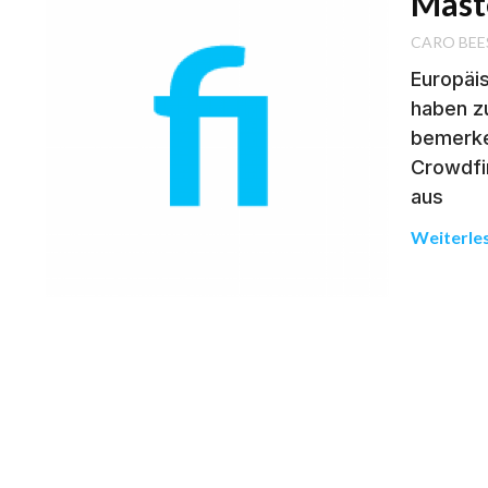
Mast
CARO BEE
Europäi
haben z
bemerke
Crowdfi
aus
Weiterle