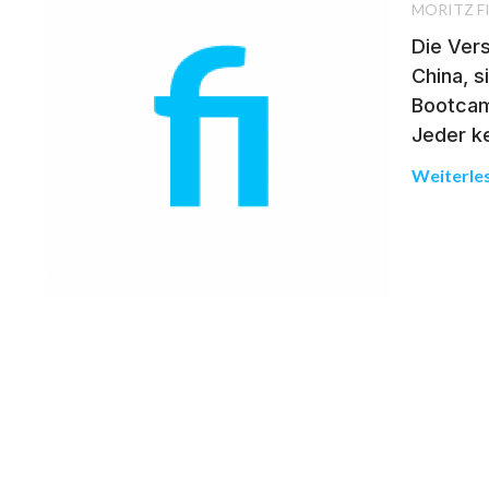
MORITZ F
Die Vers
China, s
Bootcamp
Jeder k
Weiterle