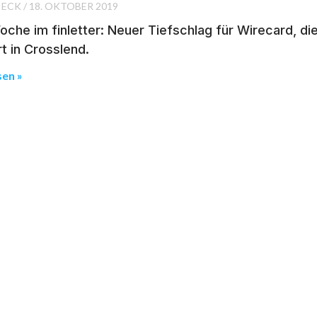
IECK
18. OKTOBER 2019
che im finletter: Neuer Tiefschlag für Wirecard, die
rt in Crosslend.
sen »