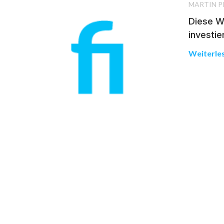
MARTIN P
Diese Wo
investie
Weiterle