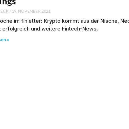
ings
IECK
19. NOVEMBER 2021
oche im finletter: Krypto kommt aus der Nische, Neo
t erfolgreich und weitere Fintech-News.
sen »