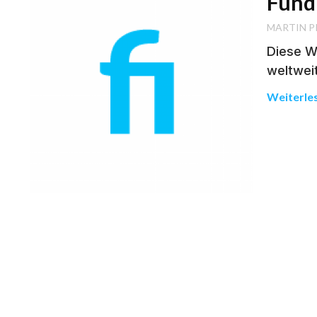
Fund
MARTIN P
Diese W
weltwei
Weiterle