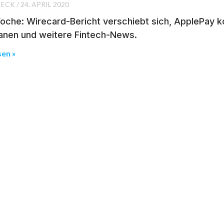
IECK
24. APRIL 2020
oche: Wirecard-Bericht verschiebt sich, ApplePay k
lanen und weitere Fintech-News.
sen »