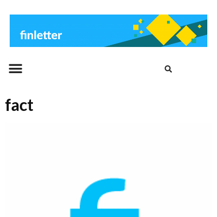
Beitrags-Archiv
fact