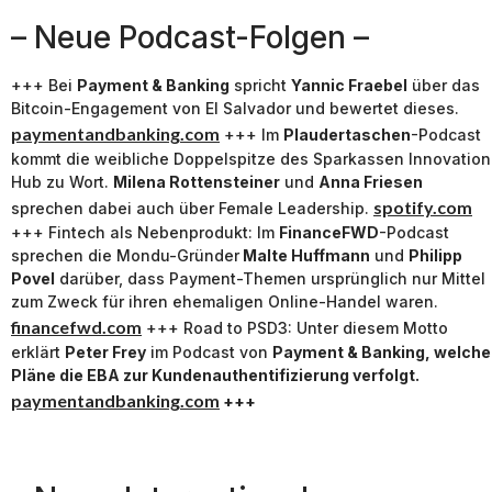
– Neue Podcast-Folgen –
+++ Bei
Payment & Banking
spricht
Yannic Fraebel
über das
Bitcoin-Engagement von El Salvador und bewertet dieses.
paymentandbanking.com
+++ Im
Plaudertaschen
-Podcast
kommt die weibliche Doppelspitze des Sparkassen Innovation
Hub zu Wort.
Milena Rottensteiner
und
Anna Friesen
spotify.com
sprechen dabei auch über Female Leadership.
+++ Fintech als Nebenprodukt: Im
FinanceFWD
-Podcast
sprechen die Mondu-Gründer
Malte Huffmann
und
Philipp
Povel
darüber, dass Payment-Themen ursprünglich nur Mittel
zum Zweck für ihren ehemaligen Online-Handel waren.
financefwd.com
+++ Road to PSD3: Unter diesem Motto
erklärt
Peter Frey
im Podcast von
Payment & Banking
, welche
Pläne die EBA zur Kundenauthentifizierung verfolgt.
paymentandbanking.com
+++