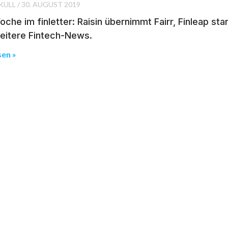
KULL
30. AUGUST 2019
che im finletter: Raisin übernimmt Fairr, Finleap st
eitere Fintech-News.
sen »