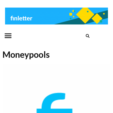
Beitrags-Archiv
Moneypools