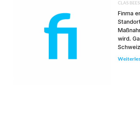
CLAS BEE
Finma er
Standort
Maßnahm
wird. G
Schweiz
Weiterle