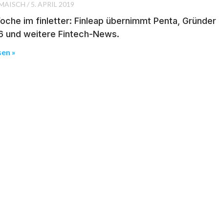
 MAISCH
5. APRIL 2019
che im finletter: Finleap übernimmt Penta, Gründer 
6 und weitere Fintech-News.
sen »