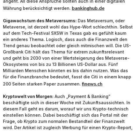
angeht. All diese Ansprüche sollten auch in einer digitalen
bankinghub.de
Währung berücksichtigt werden.
Gigawachstum des Metaversums:
Das Metaversum, oder
Metaverse, ist derzeit wohl das Hype-Wort schlechthin. Selbst
auf dem Tech-Festival SXSW in Texas gab es gefühlt kaum
ein anderes Thema. Logisch, dass auch die Finanzwelt den
Trend genau beobachtet oder gleich mitmischen will. Die US-
Großbank Citi hält das Thema für extrem zukunftsrelevant
und geht bis 2030 von einer Wertsteigerung des Metaverse-
Ökosystems von bis zu 13 Billionen US-Dollar aus. Fünf
Milliarden Menschen könnten es bis dahin nutzen. Was das
für die Finanzbranche bedeutet, fasst die Citi in einem knapp
finews.ch
200 Seiten starken Paper zusammen.
Kryptowelt von Morgen:
Auch „Payment & Banking”
beschäftigte sich in dieser Woche mit Zukunftsaussichten. In
diesem Fall geht es darum, worauf wir uns Krypto-technisch
einstellen können. Dabei beschäftigt sich das Portal mit der
Frage, ob Krypto zum normalen Bestandteil der Finanzwelt
wird. Der Artikel ist zugleich Werbung für einen Krypto-Report,