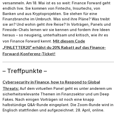
versammeln. Am 18. Mai ist es so weit: Finance Forward geht
endlich live. Sie kommen von Fintechs, Insurtechs, von
Banken und aus Kryptoprojekten. Sie stehen für eine
Finanzbranche im Umbruch. Was sind ihre Pläne? Was treibt
sie an? Und wohin geht ihre Reise? In Vorträgen, Panels und
Fireside-Chats lernen wir sie kennen und fordern ihre Ideen
heraus – so neugierig, unterhaltsam und kritisch, wie ihr es
Mit diesem Code
von Finance Forward kennt.
„FINLETTER20“ erhälst du 20% Rabatt auf das Finance-
Forward-Konferenz-Ticket!
– Treffpunkte –
Cybersecurity in Finance, how to Respond to Global
Threats:
Auf dem virtuellen Panel geht es unter anderem um
sicherheitsrelevante Themen im Finanzsektor und um Deep
Fakes. Nach einigen Vorträgen ist noch eine knapp
halbstündige Q&A-Runde eingeplant. Die Zoom-Runde wird in
Englisch stattfinden und aufgezeichnet. 28. April, online.