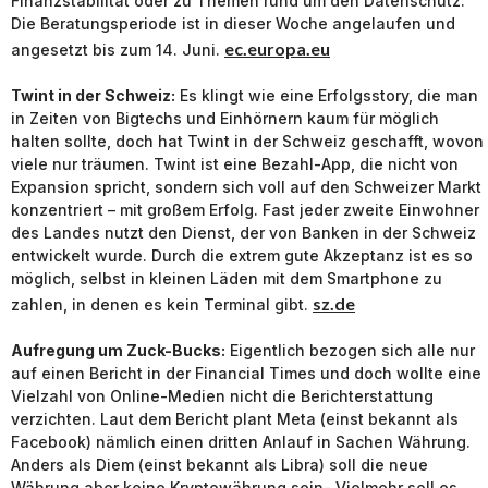
Finanzstabilität oder zu Themen rund um den Datenschutz.
Die Beratungsperiode ist in dieser Woche angelaufen und
ec.europa.eu
angesetzt bis zum 14. Juni.
Twint in der Schweiz:
Es klingt wie eine Erfolgsstory, die man
in Zeiten von Bigtechs und Einhörnern kaum für möglich
halten sollte, doch hat Twint in der Schweiz geschafft, wovon
viele nur träumen. Twint ist eine Bezahl-App, die nicht von
Expansion spricht, sondern sich voll auf den Schweizer Markt
konzentriert – mit großem Erfolg. Fast jeder zweite Einwohner
des Landes nutzt den Dienst, der von Banken in der Schweiz
entwickelt wurde. Durch die extrem gute Akzeptanz ist es so
möglich, selbst in kleinen Läden mit dem Smartphone zu
sz.de
zahlen, in denen es kein Terminal gibt.
Aufregung um Zuck-Bucks:
Eigentlich bezogen sich alle nur
auf einen Bericht in der Financial Times und doch wollte eine
Vielzahl von Online-Medien nicht die Berichterstattung
verzichten. Laut dem Bericht plant Meta (einst bekannt als
Facebook) nämlich einen dritten Anlauf in Sachen Währung.
Anders als Diem (einst bekannt als Libra) soll die neue
Währung aber keine Kryptowährung sein- Vielmehr soll es