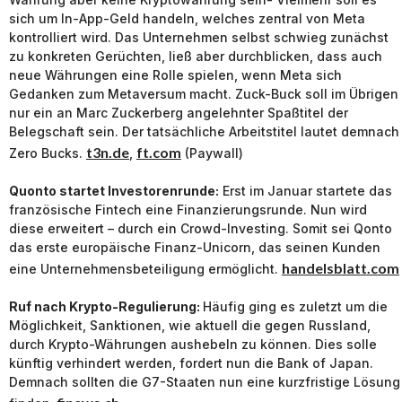
sich um In-App-Geld handeln, welches zentral von Meta
kontrolliert wird. Das Unternehmen selbst schwieg zunächst
zu konkreten Gerüchten, ließ aber durchblicken, dass auch
neue Währungen eine Rolle spielen, wenn Meta sich
Gedanken zum Metaversum macht. Zuck-Buck soll im Übrigen
nur ein an Marc Zuckerberg angelehnter Spaßtitel der
Belegschaft sein. Der tatsächliche Arbeitstitel lautet demnach
t3n.de
ft.com
Zero Bucks.
,
(Paywall)
Quonto startet Investorenrunde:
Erst im Januar startete das
französische Fintech eine Finanzierungsrunde. Nun wird
diese erweitert – durch ein Crowd-Investing. Somit sei Qonto
das erste europäische Finanz-Unicorn, das seinen Kunden
handelsblatt.com
eine Unternehmensbeteiligung ermöglicht.
Ruf nach Krypto-Regulierung:
Häufig ging es zuletzt um die
Möglichkeit, Sanktionen, wie aktuell die gegen Russland,
durch Krypto-Währungen aushebeln zu können. Dies solle
künftig verhindert werden, fordert nun die Bank of Japan.
Demnach sollten die G7-Staaten nun eine kurzfristige Lösung