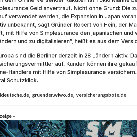
plesurance Geld anvertraut. Nicht ohne Grund: Die zul
auf verwendet werden, die Expansion in Japan voranz
ativ unbekannt, sagt Gründer Robert von Hein, der Mar
ft, mit Hilfe von Simplesurance den japanischen und
ändern und zu digitalisieren“, heißt es aus dem Vers
Europa sind die Berliner derzeit in 28 Ländern aktiv. D
sicherungsvermittler auf. Kunden können ihre gekau
ine-Händlers mit Hilfe von Simplesurance versichern
tal Schutzklick.
,
,
ddeutsche.de
gruender.wiwo.de
versicherungsbote.de
zeige –