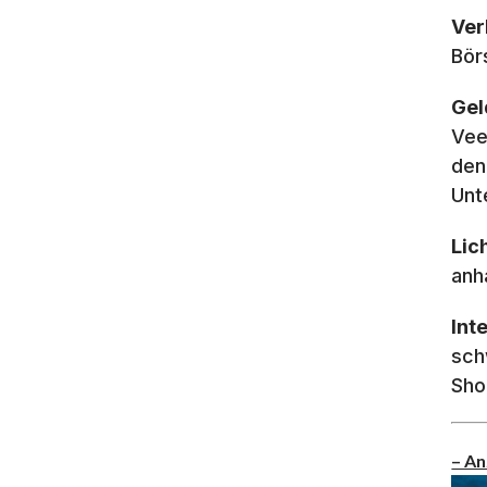
Ver
Bör
Gel
Vee
den
Unt
Lic
anh
Int
sch
Sho
– An