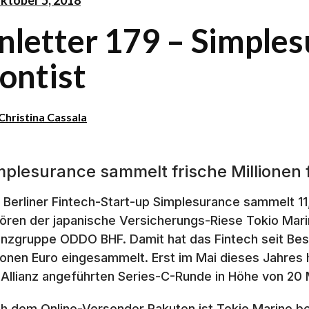
inletter 179 – Simple
ontist
Christina Cassala
mplesurance sammelt frische Millionen
 Berliner Fintech-Start-up Simplesurance sammelt 11,
ören der japanische Versicherungs-Riese Tokio Mar
anzgruppe ODDO BHF. Damit hat das Fintech seit B
lionen Euro eingesammelt. Erst im Mai dieses Jahres
 Allianz angeführten Series-C-Runde in Höhe von 20
h dem Online-Versender Rakuten ist Tokio Marine ber