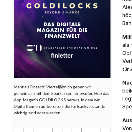
Ale
höc
Ban
Mil
als
Opf
Ver
t3n.
Nac
Mehr als Fintech: Vierteljährlich geben wir
bei
gemeinsam mit dem Sparkassen Innovation Hub das
lie
App-Magazin
GOLDILOCKS
heraus, in dem wir
Spe
Digitalthemen aufbereiten, die für Bankvorstände
wichtig sind oder werden.
Au
Vor