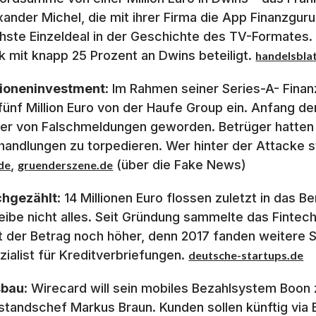
xander Michel, die mit ihrer Firma die App Finanzguru
hste Einzeldeal in der Geschichte des TV-Formates.
k mit knapp 25 Prozent an Dwins beteiligt.
handelsbla
lioneninvestment
: Im Rahmen seiner Series-A- Fina
 fünf Million Euro von der Haufe Group ein. Anfang
er von Falschmeldungen geworden. Betrüger hatten 
handlungen zu torpedieren. Wer hinter der Attacke st
,
(über die Fake News)
de
gruenderszene.de
hgezählt
: 14 Millionen Euro flossen zuletzt in das 
leibe nicht alles. Seit Gründung sammelte das Fintech
gt der Betrag noch höher, denn 2017 fanden weitere 
zialist für Kreditverbriefungen.
deutsche-startups.de
sbau
: Wirecard will sein mobiles Bezahlsystem Boo
standschef Markus Braun. Kunden sollen künftig via