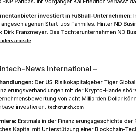
 BNP Paribas. Ihr Vorgänger Kai Friedrich verlässt 
mentanbieter investiert in Fußball-Unternehmen
: 
 angeschlagenen Start-ups Fanmiles. Hinter ND Busi
k Dirk Franzmeyer. Das Tochterunternehmen ND Bus
enderszene.de
Fintech-News International –
handlungen
: Der US-Risikokapitalgeber Tiger Global 
anzierungsverhandlungen mit der Krypto-Handelsbörs
ernehmensbewertung von acht Milliarden Dollar könnte
nbase investieren.
techcrunch.com
miere
: Erstmals in der Finanzierungsgeschichte der 
sches Kapital mit Unterstützung einer Blockchain-T