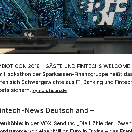
BIOTICON 2018 – GÄSTE UND FINTECHS WELCOME
m Hackathon der Sparkassen-Finanzgruppe heißt d
ffen sich Schwergewichte aus IT, Banking und Fintec
kets sichern!
symbioticon.de
Fintech-News Deutschland –
enhöhle
: In der VOX-Sendung „Die Höhle der Löwen
ordsumme von einer Million Euro in Dwins – das Frank