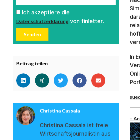
Sim
Ich akzeptiere die
dar
von finletter.
Datenschutzerklärung
rel
hof
Senden
ver
In 
Beitrag teilen
Ver
Onl
Por
sue
Christina Cassala
– An
Christina Cassala ist freie
Wirtschaftsjournalistin aus