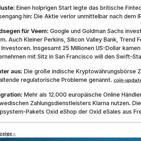
luste
: Einen holprigen Start legte das britische Fin
sengang hin: Die Aktie verlor unmittelbar nach dem 
dsegen für Veem
: Google und Goldman Sachs invest
m. Auch Kleiner Perkins, Silicon Valley Bank, Trend 
 Investoren. Insgesamt 25 Millionen US-Dollar kam
ernehmen mit Sitz in San Francisco will den Swift-St
hter aus
: Die große indische Kryptowährungsbörse Z
altende regulatorische Probleme genannt.
coin-updat
egration
: Mehr als 12.000 europäische Online Händl
wedischen Zahlungsdienstleisters Klarna nutzen. Die
psystem-Pakets Oxid eShop der Oxid eSales aus Freib
zeige –