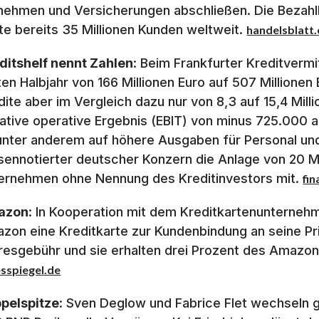
nehmen und Versicherungen abschließen. Die Bezahll
te bereits 35 Millionen Kunden weltweit.
handelsblatt.
ditshelf nennt Zahlen
: Beim Frankfurter Kreditvermi
ten Halbjahr von 166 Millionen Euro auf 507 Millionen 
dite aber im Vergleich dazu nur von 8,3 auf 15,4 Mill
ative operative Ergebnis (EBIT) von minus 725.000 au
unter anderem auf höhere Ausgaben für Personal und
sennotierter deutscher Konzern die Anlage von 20 Mil
ernehmen ohne Nennung des Kreditinvestors mit.
fi
azon
: In Kooperation mit dem Kreditkartenunternehm
zon eine Kreditkarte zur Kundenbindung an seine Pri
resgebühr und sie erhalten drei Prozent des Amazon
sspiegel.de
pelspitze
: Sven Deglow und Fabrice Flet wechseln