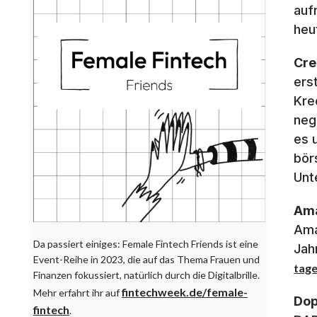
auf
heu
Cre
ers
Kre
neg
es 
bör
Unt
Am
Ama
Da passiert einiges: Female Fintech Friends ist eine
Jah
Event-Reihe in 2023, die auf das Thema Frauen und
tage
Finanzen fokussiert, natürlich durch die Digitalbrille.
fintechweek.de/female-
Mehr erfahrt ihr auf
Dop
fintech
.