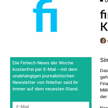
f
K
Si
Die Fintech-News der Woche
kostenfrei per E-Mail – mit dem
Das
unabhängigen journalistischen
geh
Newsletter von finletter seid ihr
Fin
immer auf dem neuesten Stand.
Mil
der
Nac