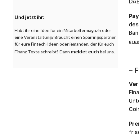
DAB
Pay
Und jetzt ihr:
des
Habt ihr eine Idee für ein Mitarbeitermagazin oder
Ban
eine Veranstaltung? Braucht einen Sparringspartner
gru
für eure Fintech-Ideen oder jemanden, der für euch
meldet euch
Finanz-Texte schreibt? Dann
bei uns.
– 
Ver
Fin
Unt
Coi
Pre
fri