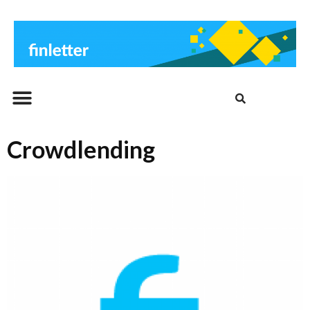
Beitrags-Archiv
Crowdlending