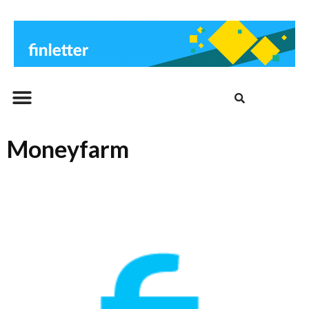
Beitrags-Archiv
Moneyfarm