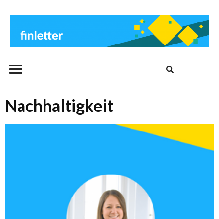
Beitrags-Archiv
Nachhaltigkeit