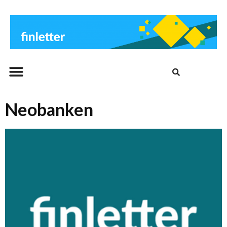
Beitrags-Archiv
Neobanken