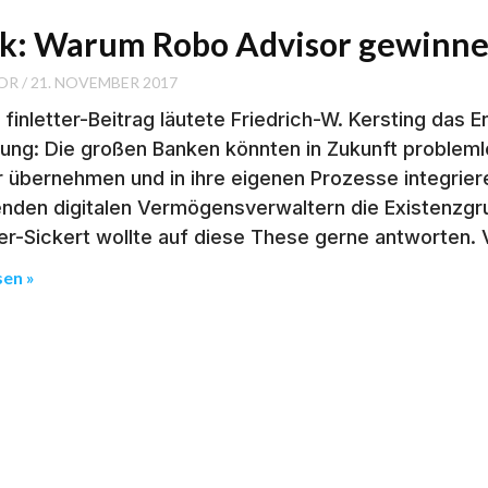
ik: Warum Robo Advisor gewinn
OR
21. NOVEMBER 2017
 finletter-Beitrag läutete Friedrich-W. Kersting das 
ng: Die großen Banken könnten in Zukunft problemlo
 übernehmen und in ihre eigenen Prozesse integrier
enden digitalen Vermögensverwaltern die Existenzgru
r-Sickert wollte auf diese These gerne antworten. V
sen »