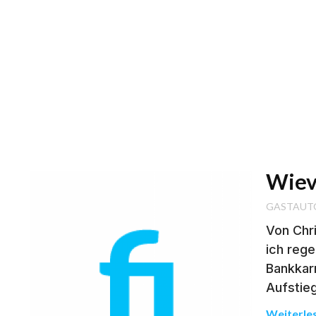
Wievi
GASTAUT
Von Chri
ich rege
Bankkarr
Aufstieg
Weiterle