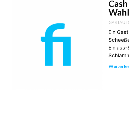
Cash 
Wah
GASTAUT
Ein Gast
Scheeße
Einlass
Schlamm
Weiterle