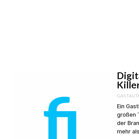
Digi
Kille
GASTAUT
Ein Gas
großen T
der Bran
mehr als