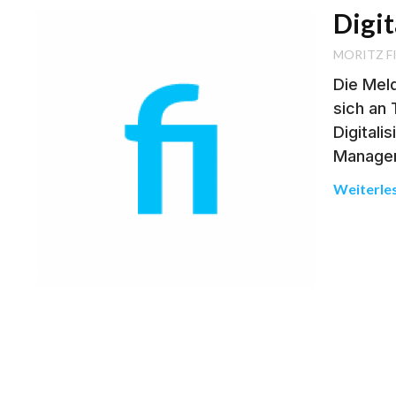
Digi
MORITZ F
Die Meld
sich an
Digitali
Manager
Weiterle