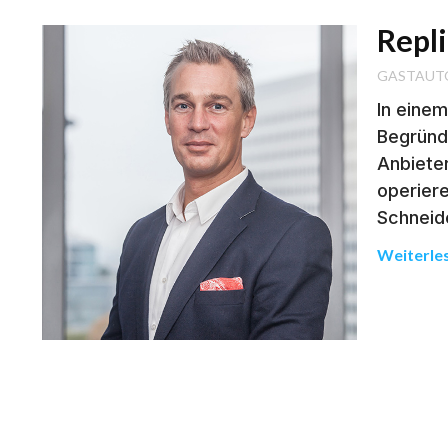
Repl
GASTAUT
In einem
Begründu
Anbieter
operier
Schneide
Weiterle