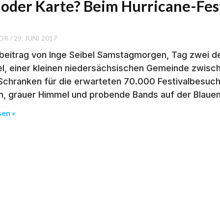
oder Karte? Beim Hurricane-Fest
l
OR
29. JUNI 2017
beitrag von Inge Seibel Samstagmorgen, Tag zwei des 
l, einer kleinen niedersächsischen Gemeinde zwisc
-Schranken für die erwarteten 70.000 Festivalbesuc
, grauer Himmel und probende Bands auf der Blauen 
sen »